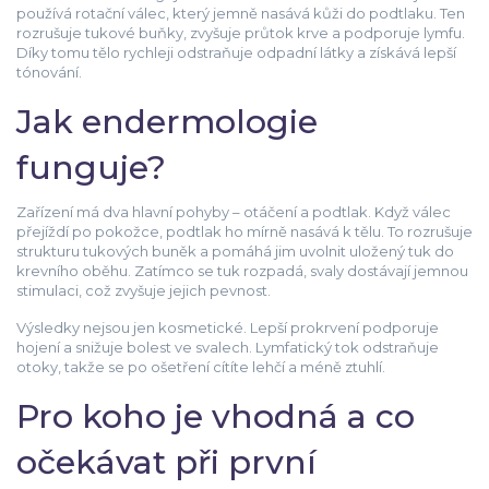
používá rotační válec, který jemně nasává kůži do podtlaku. Ten
rozrušuje tukové buňky, zvyšuje průtok krve a podporuje lymfu.
Díky tomu tělo rychleji odstraňuje odpadní látky a získává lepší
tónování.
Jak endermologie
funguje?
Zařízení má dva hlavní pohyby – otáčení a podtlak. Když válec
přejíždí po pokožce, podtlak ho mírně nasává k tělu. To rozrušuje
strukturu tukových buněk a pomáhá jim uvolnit uložený tuk do
krevního oběhu. Zatímco se tuk rozpadá, svaly dostávají jemnou
stimulaci, což zvyšuje jejich pevnost.
Výsledky nejsou jen kosmetické. Lepší prokrvení podporuje
hojení a snižuje bolest ve svalech. Lymfatický tok odstraňuje
otoky, takže se po ošetření cítíte lehčí a méně ztuhlí.
Pro koho je vhodná a co
očekávat při první