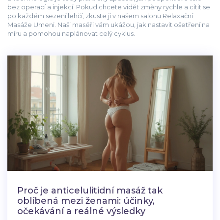
bez operací a injekcí. Pokud chcete vidět změny rychle a cítit se
po každém sezení lehčí, zkuste ji v našem salonu Relaxační
Masáže Umeni. Naši maséři vám ukážou, jak nastavit ošetření na
míru a pomohou naplánovat celý cyklus.
Proč je anticelulitidní masáž tak
oblíbená mezi ženami: účinky,
očekávání a reálné výsledky