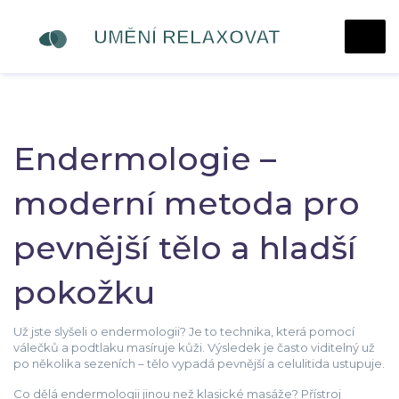
Endermologie –
moderní metoda pro
pevnější tělo a hladší
pokožku
Už jste slyšeli o endermologii? Je to technika, která pomocí
válečků a podtlaku masíruje kůži. Výsledek je často viditelný už
po několika sezeních – tělo vypadá pevnější a celulitida ustupuje.
Co dělá endermologii jinou než klasické masáže? Přístroj