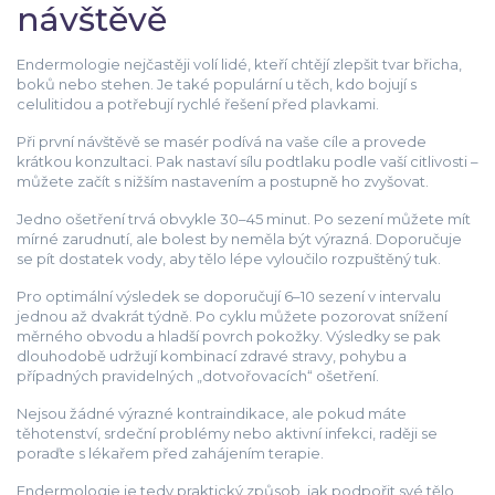
návštěvě
Endermologie nejčastěji volí lidé, kteří chtějí zlepšit tvar břicha,
boků nebo stehen. Je také populární u těch, kdo bojují s
celulitidou a potřebují rychlé řešení před plavkami.
Při první návštěvě se masér podívá na vaše cíle a provede
krátkou konzultaci. Pak nastaví sílu podtlaku podle vaší citlivosti –
můžete začít s nižším nastavením a postupně ho zvyšovat.
Jedno ošetření trvá obvykle 30–45 minut. Po sezení můžete mít
mírné zarudnutí, ale bolest by neměla být výrazná. Doporučuje
se pít dostatek vody, aby tělo lépe vyloučilo rozpuštěný tuk.
Pro optimální výsledek se doporučují 6–10 sezení v intervalu
jednou až dvakrát týdně. Po cyklu můžete pozorovat snížení
měrného obvodu a hladší povrch pokožky. Výsledky se pak
dlouhodobě udržují kombinací zdravé stravy, pohybu a
případných pravidelných „dotvořovacích“ ošetření.
Nejsou žádné výrazné kontraindikace, ale pokud máte
těhotenství, srdeční problémy nebo aktivní infekci, raději se
poraďte s lékařem před zahájením terapie.
Endermologie je tedy praktický způsob, jak podpořit své tělo