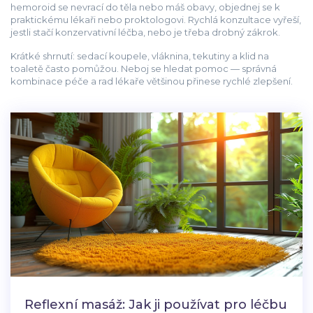
hemoroid se nevrací do těla nebo máš obavy, objednej se k
praktickému lékaři nebo proktologovi. Rychlá konzultace vyřeší,
jestli stačí konzervativní léčba, nebo je třeba drobný zákrok.
Krátké shrnutí: sedací koupele, vláknina, tekutiny a klid na
toaletě často pomůžou. Neboj se hledat pomoc — správná
kombinace péče a rad lékaře většinou přinese rychlé zlepšení.
Reflexní masáž: Jak ji používat pro léčbu