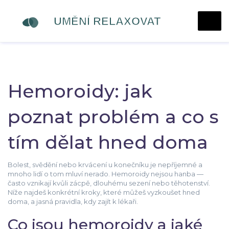
Hemoroidy: jak
poznat problém a co s
tím dělat hned doma
Bolest, svědění nebo krvácení u konečníku je nepříjemné a
mnoho lidí o tom mluví nerado. Hemoroidy nejsou hanba —
často vznikají kvůli zácpě, dlouhému sezení nebo těhotenství.
Níže najdeš konkrétní kroky, které můžeš vyzkoušet hned
doma, a jasná pravidla, kdy zajít k lékaři.
Co jsou hemoroidy a jaké