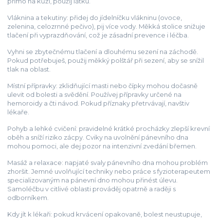
přímo na kůži, použij látku.
Vláknina a tekutiny: přidej do jídelníčku vlákninu (ovoce,
zelenina, celozrnné pečivo), pij více vody. Měkká stolice snižuje
tlačení při vyprazdňování, což je zásadní prevence i léčba.
Vyhni se zbytečnému tlačení a dlouhému sezení na záchodě.
Pokud potřebuješ, použij měkký polštář při sezení, aby se snížil
tlak na oblast.
Místní přípravky: zklidňující masti nebo čípky mohou dočasně
ulevit od bolesti a svědění. Používej přípravky určené na
hemoroidy a čti návod. Pokud příznaky přetrvávají, navštiv
lékaře.
Pohyb a lehké cvičení: pravidelné krátké procházky zlepší krevní
oběh a sníží riziko zácpy. Cviky na uvolnění pánevního dna
mohou pomoci, ale dej pozor na intenzivní zvedání břemen.
Masáž a relaxace: napjaté svaly pánevního dna mohou problém
zhoršit. Jemné uvolňující techniky nebo práce s fyzioterapeutem
specializovaným na pánevní dno mohou přinést úlevu.
Samoléčbu v citlivé oblasti prováděj opatrně a raději s
odborníkem.
Kdy jít k lékaři: pokud krvácení opakovaně, bolest neustupuje,