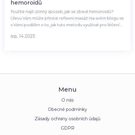
hemoroidů
Toužíte najít účinný způsob, jak se zbavit hemoroidů?
Úlevu Vám může přinést reflexní masáž! Na svém blogu se
s Vámi podělím o to, jak tuto metodu využívat pro léčení
hemoroidů. Dozvíte se, jaké techniky použít, jak funguje a
srp, 14 2023
jaké jsou její výhody. S reflexní masáží se Váš život s
hemoroidy může výrazně zlepšit.
Menu
O nás
Obecné podmínky
Zásady ochrany osobních údajů
GDPR