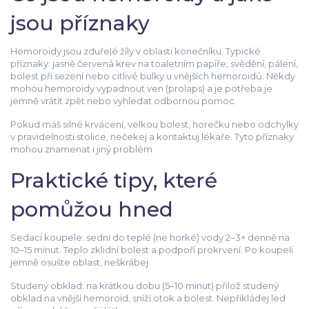
jsou příznaky
Hemoroidy jsou zduřelé žíly v oblasti konečníku. Typické
příznaky: jasně červená krev na toaletním papíře, svědění, pálení,
bolest při sezení nebo citlivé bulky u vnějších hemoroidů. Někdy
mohou hemoroidy vypadnout ven (prolaps) a je potřeba je
jemně vrátit zpět nebo vyhledat odbornou pomoc.
Pokud máš silné krvácení, velkou bolest, horečku nebo odchylky
v pravidelnosti stolice, nečekej a kontaktuj lékaře. Tyto příznaky
mohou znamenat i jiný problém.
Praktické tipy, které
pomůžou hned
Sedací koupele: sedni do teplé (ne horké) vody 2–3× denně na
10–15 minut. Teplo zklidní bolest a podpoří prokrvení. Po koupeli
jemně osušte oblast, neškrábej.
Studený obklad: na krátkou dobu (5–10 minut) přilož studený
obklad na vnější hemoroid, sníží otok a bolest. Nepřikládej led