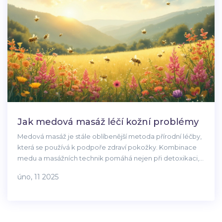
Jak medová masáž léčí kožní problémy
Medová masáž je stále oblíbenější metoda přírodní léčby,
která se používá k podpoře zdraví pokožky. Kombinace
medu a masážních technik pomáhá nejen při detoxikaci,
ale i při zlepšování pružnosti a hydratace kůže. Tento
úno, 11 2025
článek se zaměřuje na to, jak medová masáž funguje, jaké
jsou její hlavní přínosy pro pokožku, a poskytuje tipy na
domácí medovou masáž. Objevujte výhody této sladké
terapie a zjistěte, jak ji můžete snadno začlenit do své