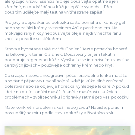
alergizující vrstvu. Esenciální oleje používejte opatrně a jen
zředěné; na podrážděnou kůži je lepší je vynechat. Před
použitím udělejte malý test na vnitřní straně zápěstí.
Pro jizvy a popraskanou pokožku často pomáhá silikonový gel
nebo speciální krémy s vitamínem A/C a panthenolem. Na
mokvající rány nikdy nepoužívejte oleje, nejdřív nechte ránu
zhojit a poraďte se s lékařem.
Strava a hydratace také ovlivňují hojení. Jezte potraviny bohaté
na bílkoviny, vitamin C a zinek. Dostatečný příjem tekutin
podporuje regeneraci kůže. Vyhýbejte se intenzivnímu slunci na
čerstvých jizvách – používejte ochranný krém nebo krytí.
Co si zapamatovat: neagresivní péče, pravidelné lehké masáže
a správné přípravky urychlí hojení. Když je kůže silně zanícená,
bolestivá nebo se objevuje horečka, vyhledejte lékaře. A pokud
jdete na profesionální masáž, řekněte masérovi o kožních
problémech – zvolí techniku i přípravky šetrné pro vaši pokožku.
Máte konkrétní problém s kůží nebo jizvou? Napište, poradím
postup šitý na míru podle stavu pokožky a životního stylu.