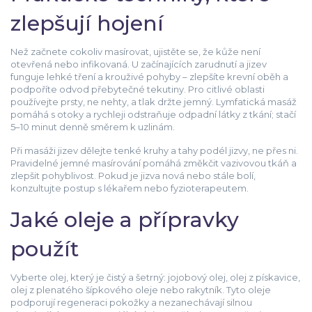
zlepšují hojení
Než začnete cokoliv masírovat, ujistěte se, že kůže není
otevřená nebo infikovaná. U začínajících zarudnutí a jizev
funguje lehké tření a krouživé pohyby – zlepšíte krevní oběh a
podpoříte odvod přebytečné tekutiny. Pro citlivé oblasti
používejte prsty, ne nehty, a tlak držte jemný. Lymfatická masáž
pomáhá s otoky a rychleji odstraňuje odpadní látky z tkání; stačí
5–10 minut denně směrem k uzlinám.
Při masáži jizev dělejte tenké kruhy a tahy podél jizvy, ne přes ni.
Pravidelné jemné masírování pomáhá změkčit vazivovou tkáň a
zlepšit pohyblivost. Pokud je jizva nová nebo stále bolí,
konzultujte postup s lékařem nebo fyzioterapeutem.
Jaké oleje a přípravky
použít
Vyberte olej, který je čistý a šetrný: jojobový olej, olej z pískavice,
olej z plenatého šípkového oleje nebo rakytník. Tyto oleje
podporují regeneraci pokožky a nezanechávají silnou