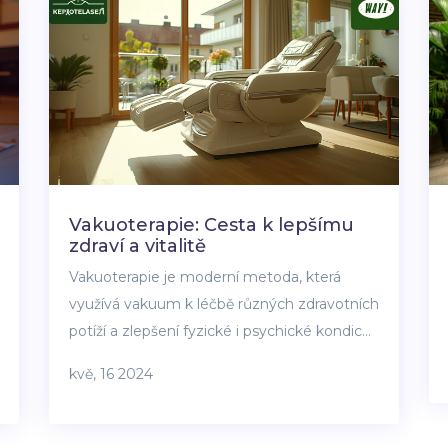
může nejvíce těžit a jaké jsou její hlavní
výhody. Vítejte v objevu této fascinující
terapeutické cesty.
Vakuoterapie: Cesta k lepšímu
zdraví a vitalitě
Vakuoterapie je moderní metoda, která
využívá vakuum k léčbě různých zdravotních
potíží a zlepšení fyzické i psychické kondice.
Pomáhá při zlepšování krevního oběhu,
kvě, 16 2024
urychluje hojení a může být i účinným
pomocníkem při bolestech. Tento článek se
hluboce zabývá tím, jak vakuoterapie