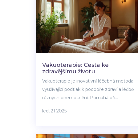
Vakuoterapie: Cesta ke
zdravějšímu životu
Vakuoterapie je inovativní léčebná metoda
využívající podtlak k podpoře zdraví a léčbě
různých onemocnění. Pomáhá při
regeneraci tkání, zlepšuje krevní oběh a
led, 21 2025
podporuje detoxikaci organismu. Díky
jedinečnému působení je oblíbená mezi
sportovci i lidmi, kteří hledají přírodní