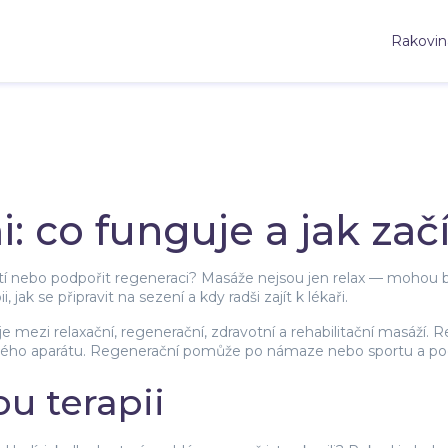
Rakovin
 co funguje a jak začí
ětí nebo podpořit regeneraci? Masáže nejsou jen relax — mohou b
 jak se připravit na sezení a kdy radši zajít k lékaři.
mezi relaxační, regenerační, zdravotní a rehabilitační masáží. Re
ybového aparátu. Regenerační pomůže po námaze nebo sportu a podp
u terapii