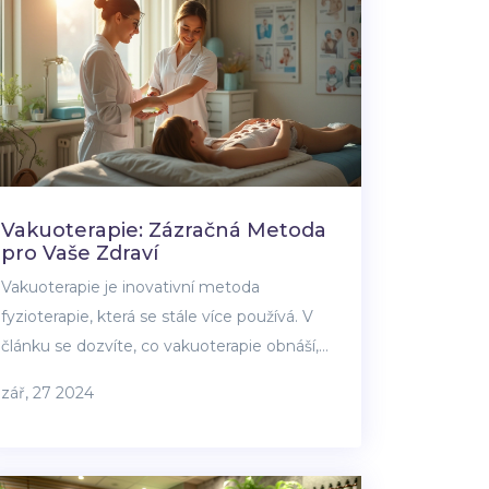
Vakuoterapie: Zázračná Metoda
pro Vaše Zdraví
Vakuoterapie je inovativní metoda
fyzioterapie, která se stále více používá. V
článku se dozvíte, co vakuoterapie obnáší,
jak může pomoci při různých zdravotních
zář, 27 2024
problémech a několik zajímavých tipů pro
její využití. Připravili jsme pro vás základní
informace, fakta i doporučení od odborníků.