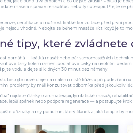
olí, jak dlouho trvá problém a co už jste zkusili? Pokud je boles
dáte maséra s praxí v rehabilitaci nebo fyzioterapii. Ptejte se pří
recenze, certifikace a možnost krátké konzultace před první pro
eje nejsou vhodné. Nebojte se během masáže říct, když je to moc 
né tipy, které zvládnet
nost pomáhá — krátká masáž nebo pár samomasážních technik něko
ruhové tahy kolem ramen, podlahové cviky na uvolnění bederní čá
 pijte vodu a dejte si klidných 30 minut bez námahy.
esti, testujte nové oleje na malém místě kůže, a při podezření na
rními problémy by měli konzultovat odborníka před jakoukoliv lé
a" najdete články o aromaterapii, lymfatické masáži, rehabilita
xikace, lepší spánek nebo podpora regenerace — a postupujte krok
pište příznaky a my poradíme, který článek a jaká terapie by mo