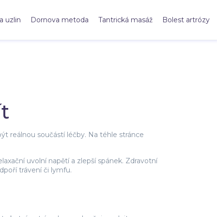
a uzlin
Dornova metoda
Tantrická masáž
Bolest artrózy
t
ýt reálnou součástí léčby. Na téhle stránce
laxační uvolní napětí a zlepší spánek. Zdravotní
oří trávení či lymfu.