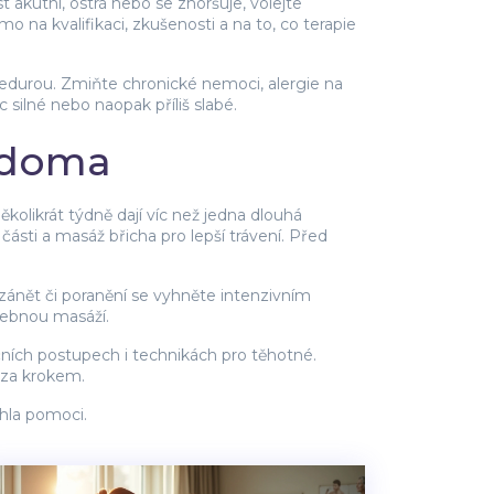
t akutní, ostrá nebo se zhoršuje, volejte
mo na kvalifikaci, zkušenosti a na to, co terapie
cedurou. Zmiňte chronické nemoci, alergie na
silné nebo naopak příliš slabé.
e doma
likrát týdně dají víc než jedna dlouhá
sti a masáž břicha pro lepší trávení. Před
 zánět či poranění se vyhněte intenzivním
čebnou masáží.
čních postupech i technikách pro těhotné.
 za krokem.
hla pomoci.