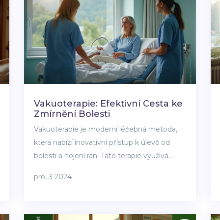
Vakuoterapie: Efektivní Cesta ke
Zmírnění Bolesti
Vakuoterapie je moderní léčebná metoda,
která nabízí inovativní přístup k úlevě od
bolesti a hojení ran. Tato terapie využívá
negativního tlaku aplikovaného na
pro, 3 2024
postiženou oblast, čímž podporuje
regeneraci tkání a redukuje zánět. Článek
představí, jak vakuoterapie funguje, kdo z ní