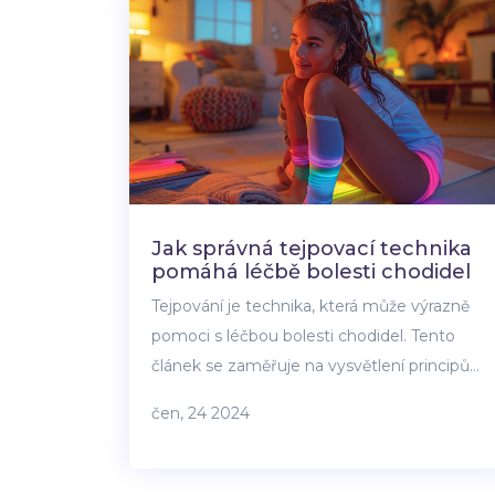
způsoby, jak zůstat v kondici. V článku se
podíváme na její princip, přínosy a možné
aplikace v praxi.
Jak správná tejpovací technika
pomáhá léčbě bolesti chodidel
Tejpování je technika, která může výrazně
pomoci s léčbou bolesti chodidel. Tento
článek se zaměřuje na vysvětlení principů
tejpování, jeho konkrétních přínosů při
čen, 24 2024
bolestech chodidel a poskytuje praktické
rady, jak správně tejpovat. Objevte účinné
strategie pro zlepšení vašeho pohodlí a