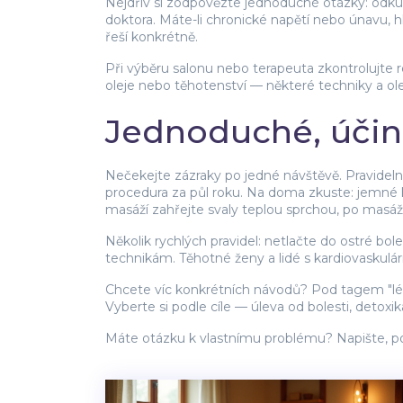
Nejdřív si zodpovězte jednoduché otázky: odkud b
doktora. Máte-li chronické napětí nebo únavu, hle
řeší konkrétně.
Při výběru salonu nebo terapeuta zkontrolujte 
oleje nebo těhotenství — některé techniky a ol
Jednoduché, účin
Nečekejte zázraky po jedné návštěvě. Pravidel
procedura za půl roku. Na doma zkuste: jemné k
masáží zahřejte svaly teplou sprchou, po masáži
Několik rychlých pravidel: netlačte do ostré bol
technikám. Těhotné ženy a lidé s kardiovaskulá
Chcete víc konkrétních návodů? Pod tagem "léčb
Vyberte si podle cíle — úleva od bolesti, deto
Máte otázku k vlastnímu problému? Napište, po