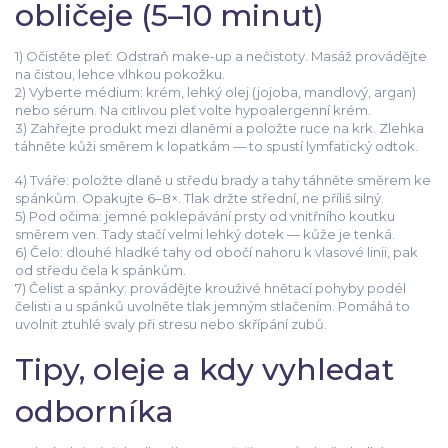
obličeje (5–10 minut)
1) Očistěte pleť: Odstraň make-up a nečistoty. Masáž provádějte
na čistou, lehce vlhkou pokožku.
2) Vyberte médium: krém, lehký olej (jojoba, mandlový, argan)
nebo sérum. Na citlivou pleť volte hypoalergenní krém.
3) Zahřejte produkt mezi dlaněmi a položte ruce na krk. Zlehka
táhněte kůži směrem k lopatkám — to spustí lymfatický odtok.
4) Tváře: položte dlaně u středu brady a tahy táhněte směrem ke
spánkům. Opakujte 6–8×. Tlak držte střední, ne příliš silný.
5) Pod očima: jemné poklepávání prsty od vnitřního koutku
směrem ven. Tady stačí velmi lehký dotek — kůže je tenká.
6) Čelo: dlouhé hladké tahy od obočí nahoru k vlasové linii, pak
od středu čela k spánkům.
7) Čelist a spánky: provádějte krouživé hnětací pohyby podél
čelisti a u spánků uvolněte tlak jemným stlačením. Pomáhá to
uvolnit ztuhlé svaly při stresu nebo skřípání zubů.
Tipy, oleje a kdy vyhledat
odborníka