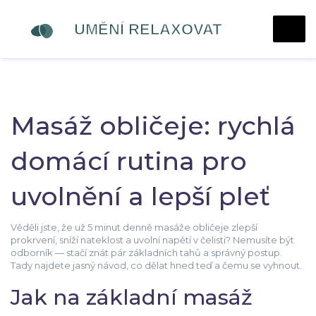
Masáž obličeje: rychlá
domácí rutina pro
uvolnění a lepší pleť
Věděli jste, že už 5 minut denně masáže obličeje zlepší
prokrvení, sníží nateklost a uvolní napětí v čelisti? Nemusíte být
odborník — stačí znát pár základních tahů a správný postup.
Tady najdete jasný návod, co dělat hned teď a čemu se vyhnout.
Jak na základní masáž