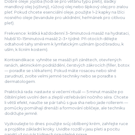
Dobré oleje: jojoba (hodí se pro většinu typů pleti), sladký
mandlový olej (výživný), růžový olej nebo šípkový olej pro zralou
pleť. Pokud chcete esenciální oleje, použijte 1–2 kapky na lžíci
nosného oleje (levandule pro uklidnění, heřmánek pro citlivou
pleť).
Frekvence: krátká každodenní 3–5minutová masáž na hydrataci,
hlubší 10–15minutová masáž 2–3× týdně. Při otocích dělejte
odtahové tahy směrem k lymfatickým uzlinám (pod bradou, k
uším, k lícním kostem).
Kontraindikace: vyhněte se masáži při zánětech, otevřených
ranách, aktinickém podráždění, čerstvých zákrocích (filler, botox
— poraďte se s lékařem). Pokud máte rosaceu nebo silné
zarudnutí, zvolte velmi jemné techniky nebo se poraďte s
dermatologem.
Praktická rada: nastavte si večerní rituál — 5 minut masáže po
čištění pleti uvolní den a zlepší vstřebávání nočního séra. Chcete
li větší efekt, naučte se pár tahů s gua sha nebo jade rollerem —
pomůcky pomáhají drenáži a formování obličeje, ale techniku
dodržujte jemně.
Vyzkoušejte to dnes: použijte svůj oblíbený krém, zahřejte ruce
a projděte základní kroky. Uvidíte rozdíl v jasu pleti a pocitu
napětí už po pár týdnech pravidelné praxe.