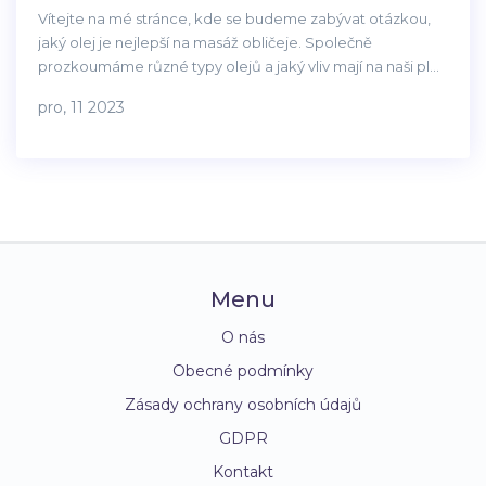
Vítejte na mé stránce, kde se budeme zabývat otázkou,
jaký olej je nejlepší na masáž obličeje. Společně
prozkoumáme různé typy olejů a jaký vliv mají na naši pleť.
Vyzkoušíme něco nového a zjistíme, který olej je pro váš
pro, 11 2023
typ pleti nejvhodnější. Pojďme společně objevit tajemství
krásné pokožky. Těším se na vás!
Menu
O nás
Obecné podmínky
Zásady ochrany osobních údajů
GDPR
Kontakt