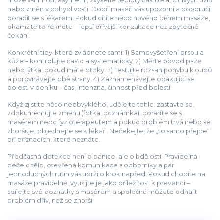
může všimnout asymetrií, zvýšené teploty části těla, citlivých uzlů
nebo změn v pohyblivosti. Dobří maséři vás upozorní a doporučí
poradit se s lékařem. Pokud cítíte něco nového během masáže,
okamžitě to řekněte – lepší dřívější konzultace než zbytečné
čekání.
Konkrétní tipy, které zvládnete sami: 1) Samovyšetření prsou a
kůže – kontrolujte často a systematicky. 2) Měřte obvod paže
nebo lýtka, pokud máte otoky. 3) Testujte rozsah pohybu kloubů
a porovnávejte obě strany. 4) Zaznamenávejte opakující se
bolesti v deníku – čas, intenzita, činnost před bolestí.
Když zjistíte něco neobvyklého, udělejte tohle: zastavte se,
zdokumentujte změnu (fotka, poznámka), poraďte se s
masérem nebo fyzioterapeutem a pokud problém trvá nebo se
zhoršuje, objednejte se k lékaři. Nečekejte, že „to samo přejde“
při příznacích, které neznáte.
Předčasná detekce není o panice, ale o bdělosti. Pravidelná
péče o tělo, otevřená komunikace s odborníky a pár
jednoduchých rutin vás udrží o krok napřed. Pokud chodíte na
masáže pravidelně, využijte je jako příležitost k prevenci –
sdílejte své poznatky s masérem a společně můžete odhalit
problém dřív, než se zhorší.