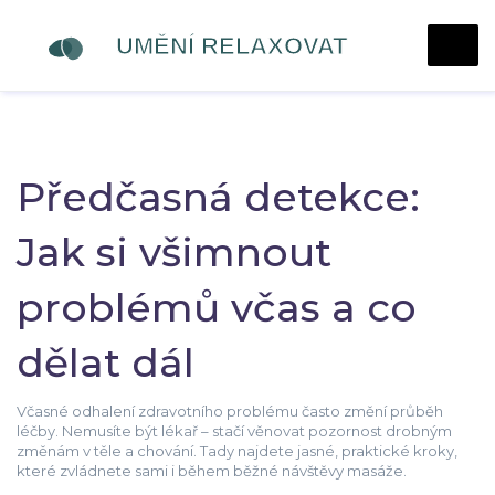
Předčasná detekce:
Jak si všimnout
problémů včas a co
dělat dál
Včasné odhalení zdravotního problému často změní průběh
léčby. Nemusíte být lékař – stačí věnovat pozornost drobným
změnám v těle a chování. Tady najdete jasné, praktické kroky,
které zvládnete sami i během běžné návštěvy masáže.