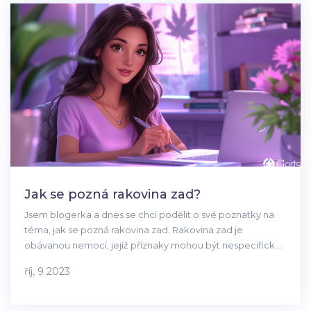
Jak se pozná rakovina zad?
Jsem blogerka a dnes se chci podělit o své poznatky na
téma, jak se pozná rakovina zad. Rakovina zad je
obávanou nemocí, jejíž příznaky mohou být nespecifické,
což ztěžuje její včasné rozpoznání. V našem článku se
říj, 9 2023
dozvíte, na co se zaměřit - na bolesti zad, změny v chování
či jiné možné příznaky. Věřím, že tyto informace mohou
být životně důležité pro naše čtenáře, a proto je třeba na