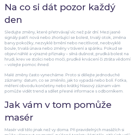
Na co si dát pozor každý
den
Sledujte změny, které přetrvávají víc než pár dní. Mezi jasné
signály patří: nová nebo zhoršující se bolest, trvalý otok, změna
barvy pokožky, nezvyklé brnění nebo necitlivost, neobvyklé
boule, trvalá únava nebo změny v trávení a spánku. Pokud se
objeví náhlé a výrazné příznaky – silná dušnost, prudká bolest na
hrudi, krev ve stolici nebo moči, prudké krvácení či ztráta vědomí
– volejte pomoc ihned.
Malé změny často vynecháme. Proto si dělejte jednoduché
záznamy: datum, co se změnilo, jak to vypadá nebo bolí. Fotka,
měření obvodu končetiny nebo krátký hlasový záznam vám
pomůže vidět trend a sdílet přesné informace s odborníkem.
Jak vám v tom pomůže
masér
Masér vidí tělo jinak než vy doma. Při pravidelných masážích si