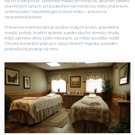
Na co si dát pozor: vynechte masáž při horečce, akutním zánětu,
otevřených ranách, při podezření na trombózu nebo jiná krevní
onemocnění. Nepřetěžujte bolavé místo – prevence
neznamená bolest.
Prevence onemocnění je soubor malých kroků: pravidelná
masáž, pohyb, kvalitní spánek a jednoduché domácí rituály.
Když začnete dnes s pěti minutami, za měsíc pocítíte rozdíl.
Chcete konkrétní plán pro váš problém? Napište, poradím
jednoduchý postup na míru.