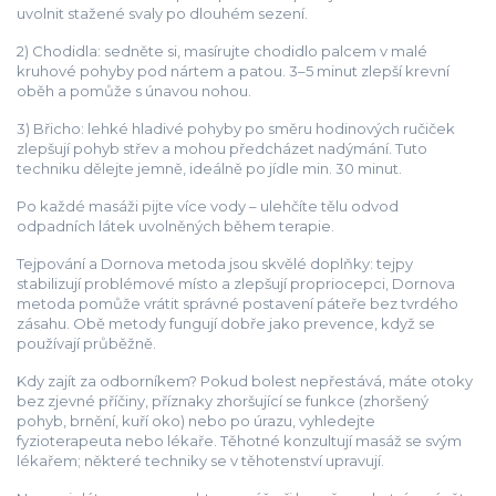
uvolnit stažené svaly po dlouhém sezení.
2) Chodidla: sedněte si, masírujte chodidlo palcem v malé
kruhové pohyby pod nártem a patou. 3–5 minut zlepší krevní
oběh a pomůže s únavou nohou.
3) Břicho: lehké hladivé pohyby po směru hodinových ručiček
zlepšují pohyb střev a mohou předcházet nadýmání. Tuto
techniku dělejte jemně, ideálně po jídle min. 30 minut.
Po každé masáži pijte více vody – ulehčíte tělu odvod
odpadních látek uvolněných během terapie.
Tejpování a Dornova metoda jsou skvělé doplňky: tejpy
stabilizují problémové místo a zlepšují propriocepci, Dornova
metoda pomůže vrátit správné postavení páteře bez tvrdého
zásahu. Obě metody fungují dobře jako prevence, když se
používají průběžně.
Kdy zajít za odborníkem? Pokud bolest nepřestává, máte otoky
bez zjevné příčiny, příznaky zhoršující se funkce (zhoršený
pohyb, brnění, kuří oko) nebo po úrazu, vyhledejte
fyzioterapeuta nebo lékaře. Těhotné konzultují masáž se svým
lékařem; některé techniky se v těhotenství upravují.