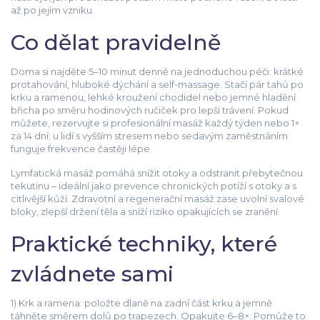
až po jejím vzniku.
Co dělat pravidelně
Doma si najděte 5–10 minut denně na jednoduchou péči: krátké
protahování, hluboké dýchání a self-massage. Stačí pár tahů po
krku a ramenou, lehké kroužení chodidel nebo jemné hladění
břicha po směru hodinových ručiček pro lepší trávení. Pokud
můžete, rezervujte si profesionální masáž každý týden nebo 1×
za 14 dní; u lidí s vyšším stresem nebo sedavým zaměstnáním
funguje frekvence častěji lépe.
Lymfatická masáž pomáhá snížit otoky a odstranit přebytečnou
tekutinu – ideální jako prevence chronických potíží s otoky a s
citlivější kůží. Zdravotní a regenerační masáž zase uvolní svalové
bloky, zlepší držení těla a sníží riziko opakujících se zranění.
Praktické techniky, které
zvládnete sami
1) Krk a ramena: položte dlaně na zadní část krku a jemně
táhněte směrem dolů po trapezech. Opakujte 6–8×. Pomůže to