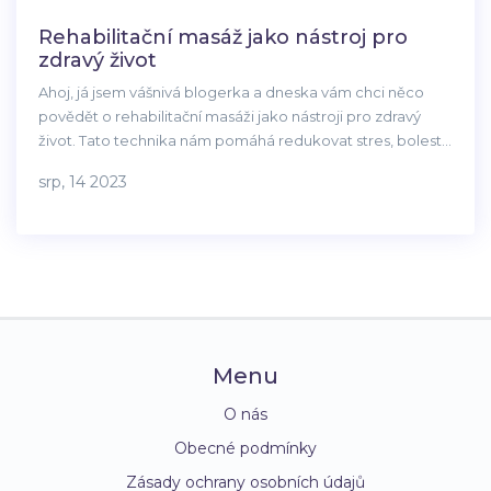
Rehabilitační masáž jako nástroj pro
zdravý život
Ahoj, já jsem vášnivá blogerka a dneska vám chci něco
povědět o rehabilitační masáži jako nástroji pro zdravý
život. Tato technika nám pomáhá redukovat stres, bolest
a napětí v těle, zvyšuje náš fyzický výkon a zlepšuje
srp, 14 2023
celkovou pohodu. Rehabilitační masáž také může
napomoci při prevenci různých onemocnění. Řekněme si,
proč bychom měli zahrnout rehabilitační masáže do svého
životního stylu a jak nám mohou pomoci v cestě za
zdravějším životem.
Menu
O nás
Obecné podmínky
Zásady ochrany osobních údajů