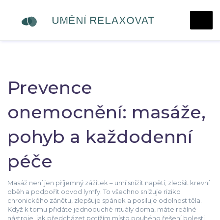
Prevence
onemocnění: masáže,
pohyb a každodenní
péče
Masáž není jen příjemný zážitek – umí snížit napětí, zlepšit krevní
oběh a podpořit odvod lymfy. To všechno snižuje riziko
chronického zánětu, zlepšuje spánek a posiluje odolnost těla.
Když k tomu přidáte jednoduché rituály doma, máte reálné
nástroje, jak předcházet potížím místo pouhého řešení bolesti