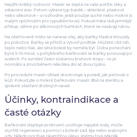
Nejdřív krátký rozhovor. Masér se zeptá na vaše potíže, léky a
zdravotní stav. Potom vybere typ baněk – skleněné, plastové
nebo silikonové – a rozhodne, jestli použije suché nebo mokré (s
malým vpíchnutím pro vypuštění krve). Pokud máte rádi jemnější
přístup, sáhne po silikonových baňkách, které se nasávají rukou.
Na ošetřované místo se nanese olej, aby baňky hladce klouzaly
po pokožce. Baňky se přiloží a vytvoří podtlak. Můžete cítit tah,
teplo nebo tlak, ale silná bolest by neměla být. Doba ponechání
bývá 5–15 minut, u pohyblivého baňkování se baňky posouvají po
svalech. Po sundání často zůstanou kruhové stopy – to je
normální a zmizí během několika dní až dvou týdnů.
Po proceduře masér oblast zkontroluje a poradí, jak pečovat o
kůži. Pokud jde o mokré baňkování, masér dbá na sterilitu a
správné ošetření drobných ranek.
Účinky, kontraindikace a
časté otázky
Baňkování zlepšuje prokrvení, uvolňuje napjaté svaly, může
zrychlit regeneraci a pomoci s bolestí zad, šíje nebo svalovými
uzly. Někdo pociťuje okamžitou úlevu, jinému trvá několik