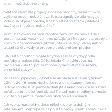
sezení, než si všimne změny.
Některé okamžité projevy: dočasné modřiny, mírná citlivost,
zvýšené pocení nebo únava. To jsou signály, že tělo reaguje.
Pokud se objeví horečka, silná bolest nebo známky infekce,
ozvěte se masérovi nebo lékaři.
Komu baňkování nepatří: těhotné ženy v místě bříška, lidé s
poruchou srážlivosti krve nebo užívající antikoagulancia, osoby s
kožními onemocněními (ekzém, otevřené rány), varixy nebo
akutní záněty. Vždy to proberte s odborníkem předem.
Jak často chodit? Obvykle 1× týdně až 1× za 2 týdny podle
potřeby a reakce těla. Délka léčebného cyklu závisí na
problému – akutní potíže mohou vyžadovat méně sezení,
chronické stavy víc.
Po sezení: pijte vodu, vyhněte se alkoholu a silnému fyzickému
výkonu 24–48 hodin. Nechoďte rovnou do sauny nebo do
ledové sprchy. Kůži jemně hydratujte a nekombinujte se silnými
exfoliacemi na ošetřené oblasti. Pokud máte modřiny, pomůže
klid, teplo a jemné masírování okolí po 48 hodinách.
Jak vybrat maséra? Hledejte někoho s praxí a dobrými
referencemi. Zeptejte se na použité banky, sterilitu pomůcek a