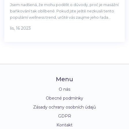
Jsem nadšená, že mohu podělit o důvody, proč je masážní
baňkování tak oblíbené. Pokud jste ještě nezkusili tento
populární wellness trend, určitě vás zaujme jeho řada
zdravotních přínosů. Navíc se dočtete, jak přesně
lis, 16 2023
procedura baňkování probíhá a proč je tak osvěžující a
uklidňující. Sledujte mě a dozvíte se víc o této fascinující
technice, která může vést ke zlepšení vašeho celkového
zdravotního stavu a pohody.
Menu
O nás
Obecné podmínky
Zásady ochrany osobních údajů
GDPR
Kontakt