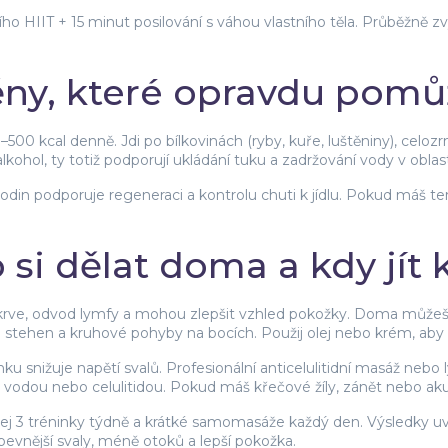
o HIIT + 15 minut posilování s váhou vlastního těla. Průběžně z
ěny, které opravdu pom
0–500 kcal denně. Jdi po bílkovinách (ryby, kuře, luštěniny), cel
ohol, ty totiž podporují ukládání tuku a zadržování vody v oblas
in podporuje regeneraci a kontrolu chuti k jídlu. Pokud máš ten
si dělat doma a kdy jít 
ok krve, odvod lymfy a mohou zlepšit vzhled pokožky. Doma můž
stehen a kruhové pohyby na bocích. Použij olej nebo krém, aby 
nku snižuje napětí svalů. Profesionální anticelulitidní masáž neb
vodou nebo celulitidou. Pokud máš křečové žíly, zánět nebo akutn
dej 3 tréninky týdně a krátké samomasáže každý den. Výsledky uvi
evnější svaly, méně otoků a lepší pokožka.