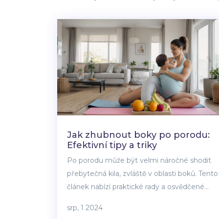
Jak zhubnout boky po porodu:
Efektivní tipy a triky
Po porodu může být velmi náročné shodit
přebytečná kila, zvláště v oblasti boků. Tento
článek nabízí praktické rady a osvědčené
metody pro efektivní zhubnutí boků po
srp, 1 2024
porodu. Zahrnuje cvičební rutiny, stravovací