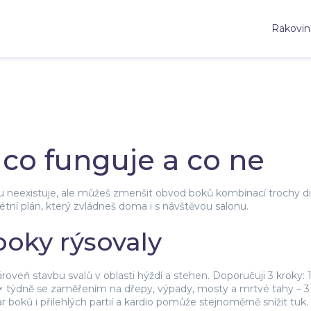
Rakovin
co funguje a co ne
 neexistuje, ale můžeš zmenšit obvod boků kombinací trochy diet
étní plán, který zvládneš doma i s návštěvou salonu.
 boky rýsovaly
oveň stavbu svalů v oblasti hýždí a stehen. Doporučuji 3 kroky: 1
k 3× týdně se zaměřením na dřepy, výpady, mosty a mrtvé tahy – 3 
boků i přilehlých partií a kardio pomůže stejnoměrně snížit tuk.