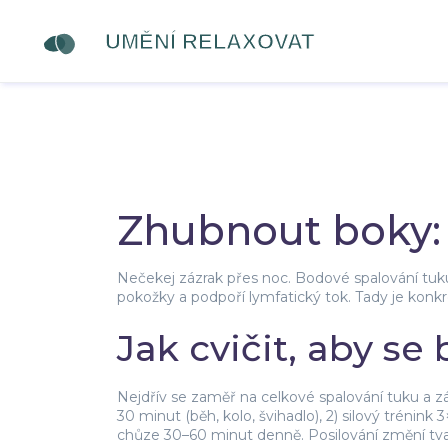
Zhubnout boky: 
Nečekej zázrak přes noc. Bodové spalování tuku
pokožky a podpoří lymfatický tok. Tady je konkr
Jak cvičit, aby se
Nejdřív se zaměř na celkové spalování tuku a zár
30 minut (běh, kolo, švihadlo), 2) silový trénin
chůze 30–60 minut denně. Posilování změní tvar 