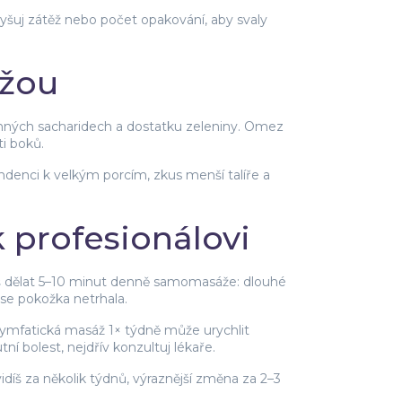
vyšuj zátěž nebo počet opakování, aby svaly
ůžou
ozrnných sacharidech a dostatku zeleniny. Omez
ti boků.
denci k velkým porcím, zkus menší talíře a
k profesionálovi
eš dělat 5–10 minut denně samomasáže: dlouhé
se pokožka netrhala.
o lymfatická masáž 1× týdně může urychlit
í bolest, nejdřív konzultuj lékaře.
díš za několik týdnů, výraznější změna za 2–3