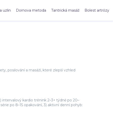
a uzlin
Dornova metoda
Tantrická masáž
Bolest artrózy
y, posilování a masáží, které zlepší vzhled
) intervalový kardio trénink 2–3× týdně po 20–
série po 8–15 opakování, 3) aktivní denní pohyb: