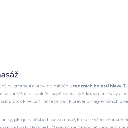
masáž
lená na zmírnění a prevenci migrén a
tenzních bolestí hlavy
. T
se zaměřují na uvolnění napětí v oblasti krku, ramen, hlavy a ho
zlepšit průtok krve, což může přispět k prevenci migrenózních bole
chniky, jako je například tlaková masáž, která se věnuje konkrétn
ako spouštěcí body bolesti. Masáž může zahrnovat i jemné hlazen