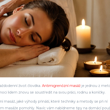
aždodenní život člověka.
Antimigrenózní masáž
je jednou z meto
ci lidem znovu se soustředit na svou práci, rodinu a koníčky.
í masáž, jaké výhody přináší, které techniky a metody se při ní
kterým masáže pomohly. Navíc vám nabídneme tipy na domácí použi