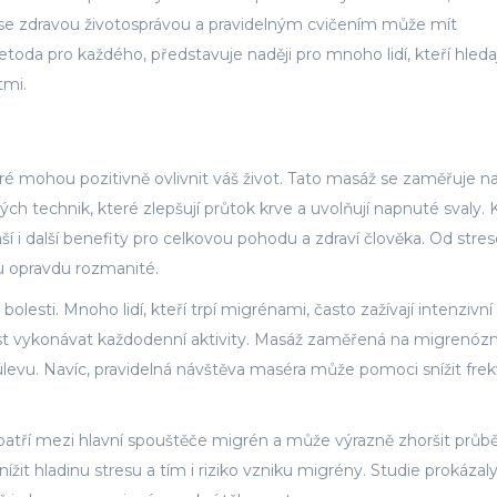
e zdravou životosprávou a pravidelným cvičením může mít
toda pro každého, představuje naději pro mnoho lidí, kteří hledaj
tmi.
ré mohou pozitivně ovlivnit váš život. Tato masáž se zaměřuje n
ých technik, které zlepšují průtok krve a uvolňují napnuté svaly.
ší i další benefity pro celkovou pohodu a zdraví člověka. Od str
ou opravdu rozmanité.
esti. Mnoho lidí, kteří trpí migrénami, často zažívají intenzivní
pnost vykonávat každodenní aktivity. Masáž zaměřená na migrenóz
úlevu. Navíc, pravidelná návštěva maséra může pomoci snížit fre
s patří mezi hlavní spouštěče migrén a může výrazně zhoršit průb
it hladinu stresu a tím i riziko vzniku migrény. Studie prokázaly