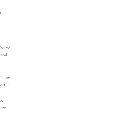
í
a
 Kromě
esového
ní body
kvenci
ěh
, že