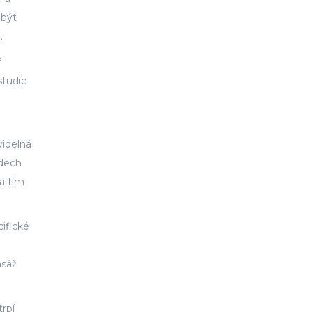
 být
.
f
studie
videlná
adech
a tím
ifické
asáž
rpí