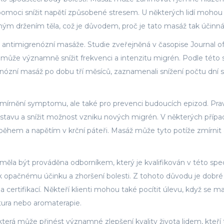
pomoci snížit napětí způsobené stresem. U některých lidí mohou
m držením těla, což je důvodem, proč je tato masáž tak účinná
 antimigrenózní masáže. Studie zveřejněná v časopise Journal o
ž může významně snížit frekvenci a intenzitu migrén. Podle této 
renózní masáž po dobu tří měsíců, zaznamenali snížení počtu dní s
mírnění symptomu, ale také pro prevenci budoucích epizod. Pra
tavu a snížit možnost vzniku nových migrén. V některých příp
hem a napětím v krční páteři. Masáž může tyto potíže zmírnit 
měla být prováděna odborníkem, který je kvalifikován v této spec
 opačnému účinku a zhoršení bolesti. Z tohoto důvodu je dobré
 certifikací. Někteří klienti mohou také pocítit úlevu, když se m
tura nebo aromaterapie.
erá může přinést významné zlepšení kvality života lidem, kteří t