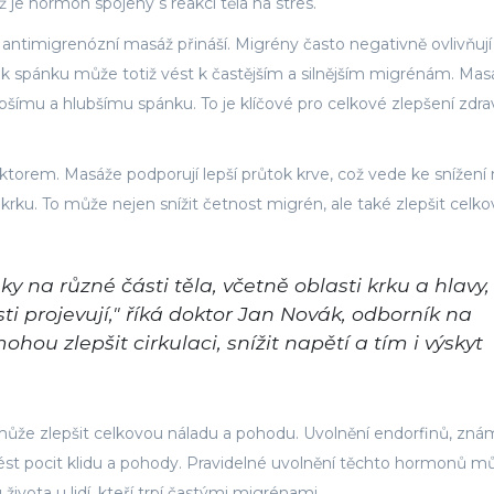
ož je hormon spojený s reakcí těla na stres.
u antimigrenózní masáž přináší. Migrény často negativně ovlivňují
k spánku může totiž vést k častějším a silnějším migrénám. Mas
lepšímu a hlubšímu spánku. To je klíčové pro celkové zlepšení zdrav
ktorem. Masáže podporují lepší průtok krve, což vede ke snížení 
 krku. To může nejen snížit četnost migrén, ale také zlepšit celk
 na různé části těla, včetně oblasti krku a hlavy,
ti projevují," říká doktor Jan Novák, odborník na
hou zlepšit cirkulaci, snížit napětí a tím i výskyt
může zlepšit celkovou náladu a pohodu. Uvolnění endorfinů, zn
st pocit klidu a pohody. Pravidelné uvolnění těchto hormonů m
ivota u lidí, kteří trpí častými migrénami.