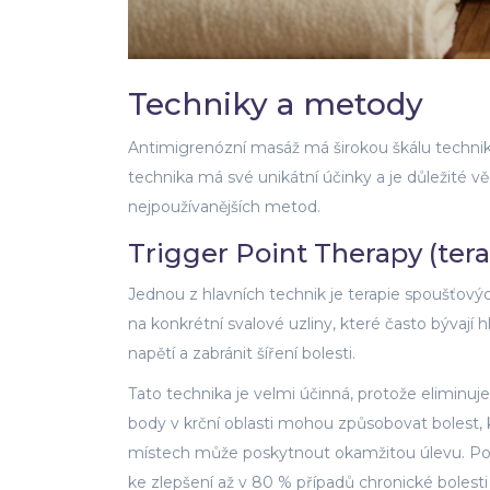
Techniky a metody
Antimigrenózní masáž má širokou škálu technik 
technika má své unikátní účinky a je důležité v
nejpoužívanějších metod.
Trigger Point Therapy (ter
Jednou z hlavních technik je terapie spoušťo
na konkrétní svalové uzliny, které často bývají 
napětí a zabránit šíření bolesti.
Tato technika je velmi účinná, protože eliminuj
body v krční oblasti mohou způsobovat bolest, kt
místech může poskytnout okamžitou úlevu. Podl
ke zlepšení až v 80 % případů chronické bolesti 