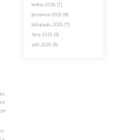
ledna 2026
(7)
prosince 2025
(8)
listopadu 2025
(7)
října 2025
(9)
září 2025
(9)
ato
rní
stí
ím
í a