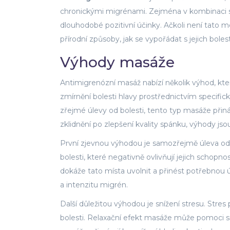
chronickými migrénami. Zejména v kombinaci s
dlouhodobé pozitivní účinky. Ačkoli není tato me
přírodní způsoby, jak se vypořádat s jejich boles
Výhody masáže
Antimigrenózní masáž nabízí několik výhod, kte
zmírnění bolesti hlavy prostřednictvím specifick
zřejmé úlevy od bolesti, tento typ masáže přiná
zklidnění po zlepšení kvality spánku, výhody js
První zjevnou výhodou je samozřejmě úleva od bol
bolesti, které negativně ovlivňují jejich scho
dokáže tato místa uvolnit a přinést potřebnou 
a intenzitu migrén.
Další důležitou výhodou je snížení stresu. Stre
bolesti. Relaxační efekt masáže může pomoci sníž