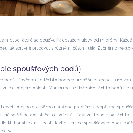
a metod, které se používají k dosažení úlevy od migrény. Každá
ědět, jak správně pracovat s různými částmi těla. Začněme někter
apie spoušťových bodů)
vých bodů. Povědomí o těchto bodech umožňuje terapeutům zamě
hlavním zdrojem bolesti. Manipulací a stlačením těchto bodů lze u
e hlavní zdroj bolesti přímo u kořene problému. Například spoušť
erá se šíří do oblasti čela a spánků. Efektivní terapie na těchto
e National Institutes of Health, terapie spoušťových bodů můž
hlavy.