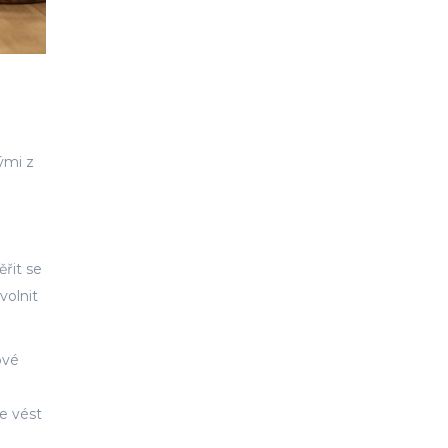
ými z
řit se
volnit
ové
e vést