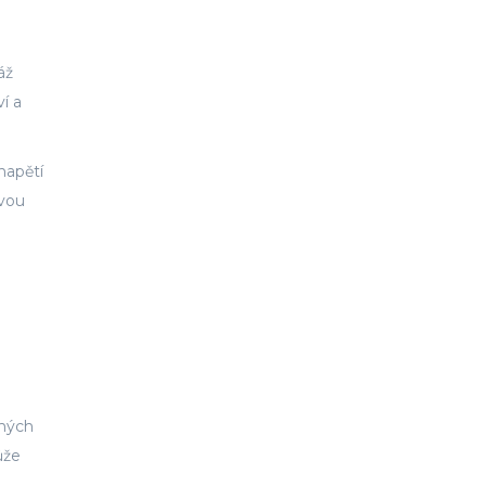
áž
í a
napětí
ovou
ámých
ůže