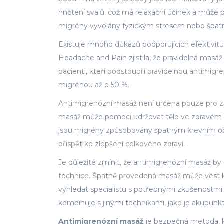
hnětení svalů, což má relaxační účinek a může 
migrény vyvolány fyzickým stresem nebo špatný
Existuje mnoho důkazů podporujících efektivitu
Headache and Pain zjistila, že pravidelná masá
pacienti, kteří podstoupili pravidelnou antimig
migrénou až o 50 %.
Antimigrenózní masáž není určena pouze pro z
masáž může pomoci udržovat tělo ve zdravém s
jsou migrény způsobovány špatným krevním obě
přispět ke zlepšení celkového zdraví.
Je důležité zmínit, že antimigrenózní masáž by 
technice. Špatně provedená masáž může vést k
vyhledat specialistu s potřebnými zkušenostmi a
kombinuje s jinými technikami, jako je akupunk
Antimigrenózní masáž
je bezpečná metoda, kt