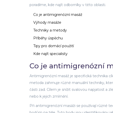
poradíme, kde najít odborníky v této oblasti.
Co je antimigrenózní masáž
Výhody masáže
Techniky a metody
Příběhy úspěchu
Tipy pro domácí použití
Kde najít specialisty
Co je antimigrenózní 
Antimigrenózní masáž je specifická technika cí
metoda zahrnuje různé manuální techniky, které 
části zad. Cílem je snížit svalovou napjatost a 
nebo k jejich zmírnění.
Při antimigrenózní masáži se používají různé te
bodům na těle. Tyto body jsou identifikovány j