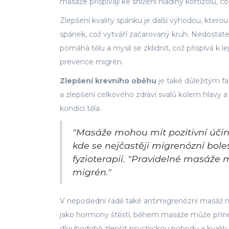
masáže přispívají ke snížení hladiny kortizolu, c
Zlepšení kvality spánku je další výhodou, ktero
spánek, což vytváří začarovaný kruh. Nedostate
pomáhá tělu a mysli se zklidnit, což přispívá k 
prevence migrén.
Zlepšení krevního oběhu
je také důležitým fa
a zlepšení celkového zdraví svalů kolem hlavy a
kondici těla.
"Masáže mohou mít pozitivní účinky
kde se nejčastěji migrenózní boles
fyzioterapii. "Pravidelné masáže mo
migrén."
V neposlední řadě také antimigrenózní masáž 
jako hormony štěstí, během masáže může přiné
dlouhodobě zlepšit psychickou pohodu a kvalitu ž