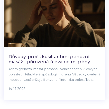
Důvody, proč zkusit antimigrenozní
masáž - přirozená úleva od migrény
Antimigrenozní masáž pomáhá uvolnit napětí v klíčových
oblastech těla, která způsobují migrénu. Vědecky ověřená
metoda, která snižuje frekvenci i intenzitu bolestí bez
léků. Ideální pro ty, kteří hledají přirozenou úlevu.
lis, 11 2025