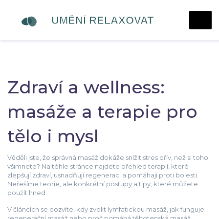
Zdraví a wellness:
masáže a terapie pro
tělo i mysl
Věděli jste, že správná masáž dokáže snížit stres dřív, než si toho
všimnete? Na téhle stránce najdete přehled terapií, které
zlepšují zdraví, usnadňují regeneraci a pomáhají proti bolesti.
Neřešíme teorie, ale konkrétní postupy a tipy, které můžete
použít hned.
V článcích se dozvíte, kdy zvolit lymfatickou masáž, jak funguje
regenerační masáž nebo proč pomáhá těhotenská masáž