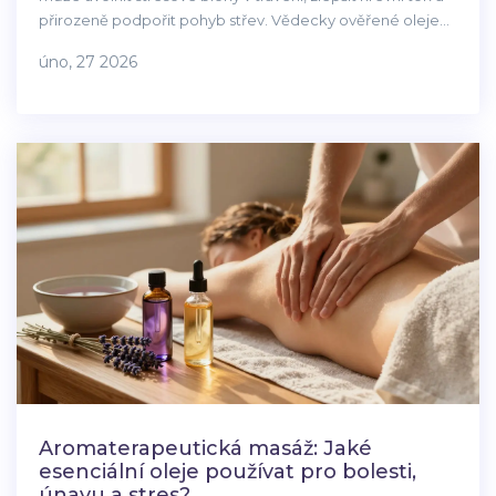
přirozeně podpořit pohyb střev. Vědecky ověřené oleje
jako fenčuľ a zázvor pomáhají při zácpě, plynách a
úno, 27 2026
nepříjemném pocitu po jídle.
Aromaterapeutická masáž: Jaké
esenciální oleje používat pro bolesti,
únavu a stres?