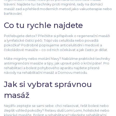
trávení. Najdete tu i techniky proti migréně, rady na domácí
masáž zad a přehled moderních metod jako vakuoterapie nebo
baňkování.
Co tu rychle najdete
Potřebujete detox? Přečtěte si příspěvek o regenerační masáži
a lymfatické čistící péči. Trápí vás celulitida nebo povadlá
pokožka? Podrobně popisujeme anticelulitidní i medové a
čokoládové masáže – co od nich očekávat a jak často je dělat.
Máte migrény nebo motání hlavy? Nabízíme praktické techniky
antimigrenózní masáže a tipy, jak upravit péči o krční páteř. Pro
rehabilitaci a bolest pohybového aparátu najdete přesné
návody na rehabilitační masáž a Dornovu metodu.
Jak si vybrat správnou
masáž
Nejdřív zeptejte se sami sebe: chci relaxovat, řešit bolest nebo
zlepšit vzhled pokožky? Relaxu sluší Lomi Lomi, holistické nebo
klasické masáže. Bolest a rehabilitace? Hledejte rehabilitační