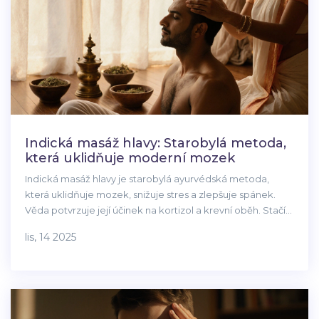
Indická masáž hlavy: Starobylá metoda,
která uklidňuje moderní mozek
Indická masáž hlavy je starobylá ayurvédská metoda,
která uklidňuje mozek, snižuje stres a zlepšuje spánek.
Věda potvrzuje její účinek na kortizol a krevní oběh. Stačí
10 minut denně a teplý olej.
lis, 14 2025