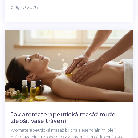
Ideální pro ty, kdo hledají více než jen masáž.
bře, 20 2026
Jak aromaterapeutická masáž může
zlepšit vaše trávení
Aromaterapeutická masáž břicha s esenciálními oleji
může uvolnit stresové bloky v trávení, zlepšit krevní tok a