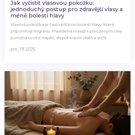
Jak vyčistit vlasovou pokožku:
jednoduchý postup pro zdravější vlasy a
méně bolestí hlavy
Vlasová pokožka je často příčinou bolestí hlavy, které
připomínají migrénu. Pravidelná masáž s přirozenými oleji
pomáhá uvolnit napětí, zlepšit krevní oběh a snížit
frekvenci bolestí. Více než 40 % lidí zaznamenalo výrazné
pro, 19 2025
zlepšení za 4 týdny.