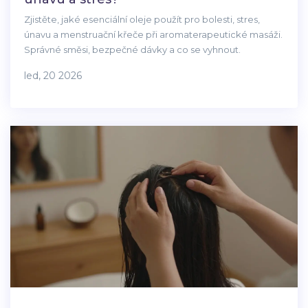
Zjistěte, jaké esenciální oleje použít pro bolesti, stres,
únavu a menstruační křeče při aromaterapeutické masáži.
Správné směsi, bezpečné dávky a co se vyhnout.
led, 20 2026