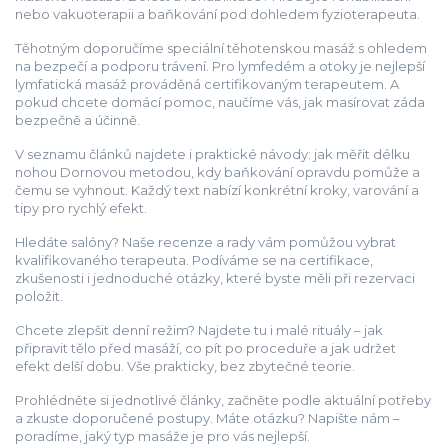
nebo vakuoterapii a baňkování pod dohledem fyzioterapeuta.
Těhotným doporučíme speciální těhotenskou masáž s ohledem
na bezpečí a podporu trávení. Pro lymfedém a otoky je nejlepší
lymfatická masáž prováděná certifikovaným terapeutem. A
pokud chcete domácí pomoc, naučíme vás, jak masírovat záda
bezpečně a účinně.
V seznamu článků najdete i praktické návody: jak měřit délku
nohou Dornovou metodou, kdy baňkování opravdu pomůže a
čemu se vyhnout. Každý text nabízí konkrétní kroky, varování a
tipy pro rychlý efekt.
Hledáte salóny? Naše recenze a rady vám pomůžou vybrat
kvalifikovaného terapeuta. Podíváme se na certifikace,
zkušenosti i jednoduché otázky, které byste měli při rezervaci
položit.
Chcete zlepšit denní režim? Najdete tu i malé rituály – jak
připravit tělo před masáží, co pít po proceduře a jak udržet
efekt delší dobu. Vše prakticky, bez zbytečné teorie.
Prohlédněte si jednotlivé články, začněte podle aktuální potřeby
a zkuste doporučené postupy. Máte otázku? Napište nám –
poradíme, jaký typ masáže je pro vás nejlepší.