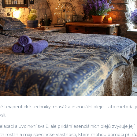
terapeutické techniky: masáž a esenciální oleje. Tato metoda j
sli.
aci a uvolnění svalů, ale přidání esenciálních olejů zvyšuje její
ch rostlin a mají specifické vlastnosti, které mohou pomoci při r