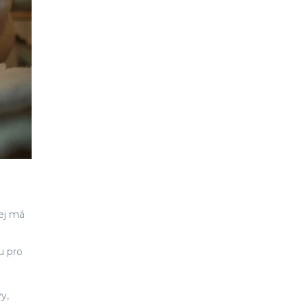
lej má
u pro
y,