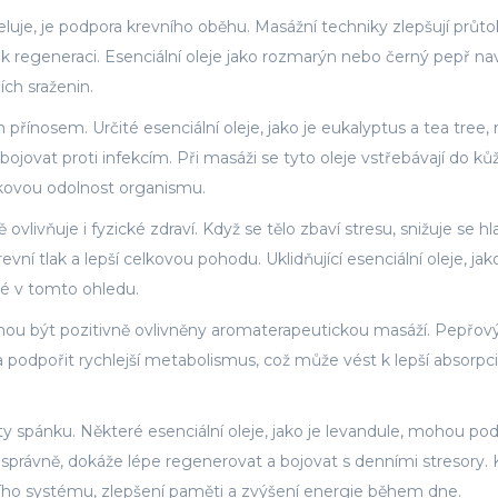
luje, je podpora krevního oběhu. Masážní techniky zlepšují průto
jí k regeneraci. Esenciální oleje jako rozmarýn nebo černý pepř na
ích sraženin.
přínosem. Určité esenciální oleje, jako je eukalyptus a tea tree, 
ojovat proti infekcím. Při masáži se tyto oleje vstřebávají do ků
lkovou odolnost organismu.
vlivňuje i fyzické zdraví. Když se tělo zbaví stresu, snižuje se hl
evní tlak a lepší celkovou pohodu. Uklidňující esenciální oleje, jak
é v tomto ohledu.
hou být pozitivně ovlivněny aromaterapeutickou masáží. Pepřový
 podpořit rychlejší metabolismus, což může vést k lepší absorpci 
ty spánku. Některé esenciální oleje, jako je levandule, mohou pod
 správně, dokáže lépe regenerovat a bojovat s denními stresory. K
ího systému, zlepšení paměti a zvýšení energie během dne.