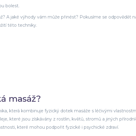
ou bolest.
áž? A jaké výhody vám může přinést? Pokusíme se odpovědět n
ití této techniky.
ká masáž?
ika, která kombinuje fyzický dotek masáže s léčivými vlastnostm
leje, které jsou získávány z rostlin, květů, stromů a jiných přírodn
astnosti, které mohou podpořit fyzické i psychické zdraví.