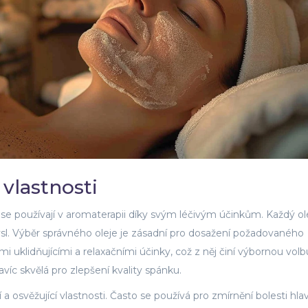
 vlastnosti
ré se používají v aromaterapii díky svým léčivým účinkům. Každý o
mysl. Výběr správného oleje je zásadní pro dosažení požadovaného
i uklidňujícími a relaxačními účinky, což z něj činí výbornou volb
avíc skvělá pro zlepšení kvality spánku.
a osvěžující vlastnosti. Často se používá pro zmírnění bolesti hlav