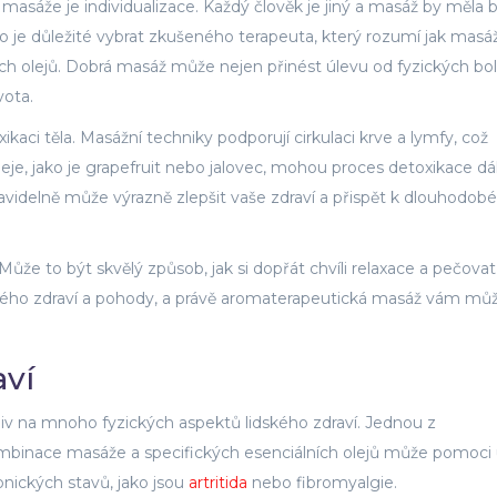
asáže je individualizace. Každý člověk je jiný a masáž by měla 
 je důležité vybrat zkušeného terapeuta, který rozumí jak mas
ch olejů. Dobrá masáž může nejen přinést úlevu od fyzických bole
vota.
ci těla. Masážní techniky podporují cirkulaci krve a lymfy, což
leje, jako je grapefruit nebo jalovec, mohou proces detoxikace dá
avidelně může výrazně zlepšit vaše zdraví a přispět k dlouhodobé
že to být skvělý způsob, jak si dopřát chvíli relaxace a pečovat
 svého zdraví a pohody, a právě aromaterapeutická masáž vám mů
aví
iv na mnoho fyzických aspektů lidského zdraví. Jednou z
ombinace masáže a specifických esenciálních olejů může pomoci 
ronických stavů, jako jsou
artritida
nebo fibromyalgie.