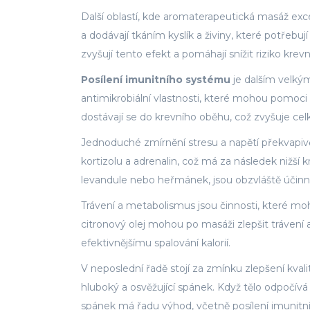
Další oblastí, kde aromaterapeutická masáž exce
a dodávají tkáním kyslík a živiny, které potřebu
zvyšují tento efekt a pomáhají snížit riziko krevn
Posílení imunitního systému
je dalším velkým 
antimikrobiální vlastnosti, které mohou pomoci b
dostávají se do krevního oběhu, což zvyšuje ce
Jednoduché zmírnění stresu a napětí překvapivě o
kortizolu a adrenalin, což má za následek nižší kr
levandule nebo heřmánek, jsou obzvláště účinn
Trávení a metabolismus jsou činnosti, které mo
citronový olej mohou po masáži zlepšit trávení a
efektivnějšímu spalování kalorií.
V neposlední řadě stojí za zmínku zlepšení kvali
hluboký a osvěžující spánek. Když tělo odpočívá
spánek má řadu výhod, včetně posílení imunitn