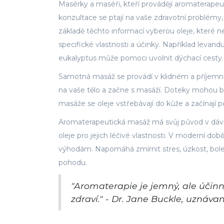
Masérky a maséři, kteří provádějí aromaterapeu
konzultace se ptají na vaše zdravotní problémy,
základě těchto informací vyberou oleje, které n
specifické vlastnosti a účinky. Například levandu
eukalyptus může pomoci uvolnit dýchací cesty.
Samotná masáž se provádí v klidném a příjemné
na vaše tělo a začne s masáží. Doteky mohou být
masáže se oleje vstřebávají do kůže a začínají p
Aromaterapeutická masáž má svůj původ v dávných
oleje pro jejich léčivé vlastnosti. V moderní 
výhodám. Napomáhá zmírnit stres, úzkost, boles
pohodu.
"Aromaterapie je jemný, ale účinn
zdraví." - Dr. Jane Buckle, uznáv