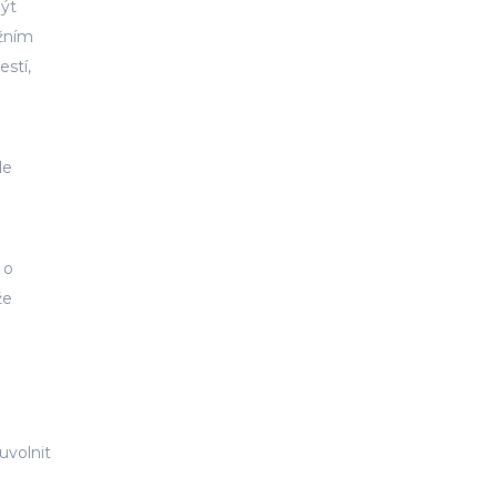
být
ážním
stí,
le
 o
že
uvolnit