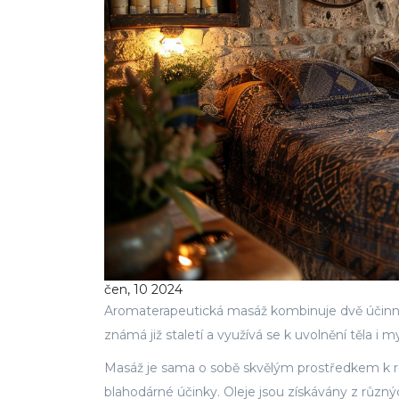
čen, 10 2024
Aromaterapeutická masáž kombinuje dvě účinné 
známá již staletí a využívá se k uvolnění těla i my
Masáž je sama o sobě skvělým prostředkem k relax
blahodárné účinky. Oleje jsou získávány z různý