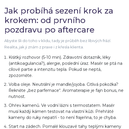
Jak probíhá sezení krok za
krokem: od prvního
pozdravu po aftercare
Abyste šli do toho v klidu, tady je průběh bez líbivých frází.
Realita, jak ji znám z praxe i z křesla klienta.
Krátký rozhovor (5-10 min). Zdravotní dotazník, léky
(antikoagulancia?), alergie, poslední úraz. Masér se ptá na
cílové partie a intenzitu tepla. Pokud se neptá,
zpozorněte.
Volba oleje. Neutrální je mandle/jojoba. Citlivá pokožka?
Řekněte „bez parfemace“. Aromaterapie je fajn bonus, ne
nutnost.
Ohřev kamenů. Ve vodní lázni s termostatem. Masér
musí každý kámen testovat na vlastní kůži. Přehřáté
kameny do ruky nepatří - to není frajeřina, to je chyba.
Start na zádech. Pomalé klouzavé tahy teplými kameny