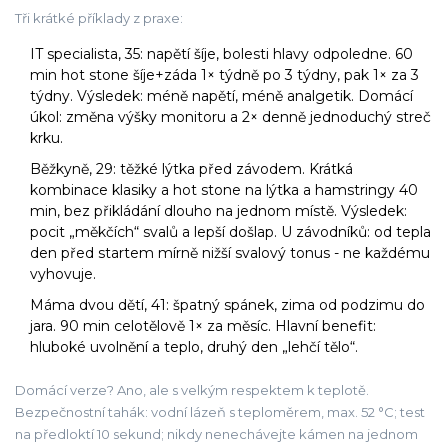
Tři krátké příklady z praxe:
IT specialista, 35: napětí šíje, bolesti hlavy odpoledne. 60
min hot stone šíje+záda 1× týdně po 3 týdny, pak 1× za 3
týdny. Výsledek: méně napětí, méně analgetik. Domácí
úkol: změna výšky monitoru a 2× denně jednoduchý streč
krku.
Běžkyně, 29: těžké lýtka před závodem. Krátká
kombinace klasiky a hot stone na lýtka a hamstringy 40
min, bez přikládání dlouho na jednom místě. Výsledek:
pocit „měkčích“ svalů a lepší došlap. U závodníků: od tepla
den před startem mírně nižší svalový tonus - ne každému
vyhovuje.
Máma dvou dětí, 41: špatný spánek, zima od podzimu do
jara. 90 min celotělově 1× za měsíc. Hlavní benefit:
hluboké uvolnění a teplo, druhý den „lehčí tělo“.
Domácí verze? Ano, ale s velkým respektem k teplotě.
Bezpečnostní tahák: vodní lázeň s teploměrem, max. 52 °C; test
na předloktí 10 sekund; nikdy nenechávejte kámen na jednom