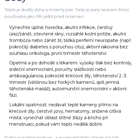
Teplo je skvělý sluha a mizerný pán. Tady je jasný seznam, který
používejte jako filtr ještě před rezervací.
Vynechte úplně: horečka, akutní infekce, čerstvý
úraz/zánět, otevřené rány, rozsáhlé kožní potíže, akutní
trombóza nebo zánět žil, těžká periferní neuropatie (např.
pokročilý diabetes s poruchou citu), aktivní rakovina bez
souhlasu onkologa, první trimestr těhotenství.
Opatrně a po dohodě s lékařem: vysoký tlak bez kontroly,
srdeční onemocnění, poruchy srážlivosti nebo
antikoagulancia, pokročilé křečové žíly, těhotenství 2.-3.
trimestr (většinou bez horkých kamenů, spíš jemná
těhotenská masáž), autoimunitní onemocnění v aktivní
fázi.
Lokální opatrnost: nedávat teplé kameny přímo na
křečové žíly, čerstvé jizvy, hematomy, sníženě citlivá
místa; vynechat oblast štítné žlázy a břicho při
menstruaci, pokud vám teplo nedělá dobře.
Riziko popálení existuje - a je preventabilní. Masér má mít