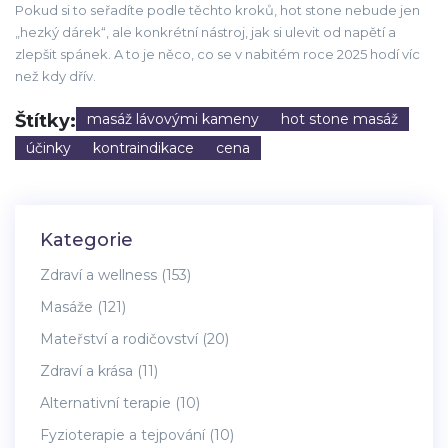
Pokud si to seřadíte podle těchto kroků, hot stone nebude jen
„hezký dárek“, ale konkrétní nástroj, jak si ulevit od napětí a
zlepšit spánek. A to je něco, co se v nabitém roce 2025 hodí víc
než kdy dřív.
Štítky:
masáž lávovými kameny
hot stone masáž
účinky
kontraindikace
cena
Kategorie
Zdraví a wellness
(153)
Masáže
(121)
Mateřství a rodičovství
(20)
Zdraví a krása
(11)
Alternativní terapie
(10)
Fyzioterapie a tejpování
(10)