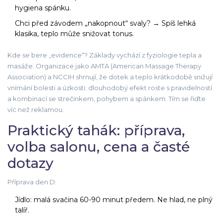
hygiena spánku.
Chci před závodem „nakopnout“ svaly? → Spíš lehká
klasika, teplo může snižovat tonus.
Kde se bere „evidence“? Základy vychází z fyziologie tepla a
masáže. Organizace jako AMTA (American Massage Therapy
Association) a NCCIH shrnují, že dotek a teplo krátkodobě snižují
vnímání bolesti a úzkosti; dlouhodobý efekt roste s pravidelností
a kombinací se strečinkem, pohybem a spánkem. Tím se řiďte
víc než reklamou.
Praktický tahák: příprava,
volba salonu, cena a časté
dotazy
Příprava den D:
Jídlo: malá svačina 60-90 minut předem. Ne hlad, ne plný
talíř.