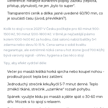
Reference: hledejte konkrétní popisy zážitku (teplota,
přístup, plynulost), ne jen „bylo to super“.
Transparentní ceník a délka: jasně uvedené 60/90 min, co
je součástí času (úvod, převlékání?).
Kolik to stojí v roce 2025? V Česku počítejte pro 60 minut 900-
1500 Kč, 90 minut 1200-1800 Kč. V Brně je nejčastější pásmo
kolem 1000-1400 Kč za hodinu, část salonů nabízí balíčky 5+1
zdarma nebo slevu 10-15 %. Cena sama o sobě kvalitu
negarantuje, ale extrémně nízká cena u hot stone (pod 700 Kč/h)
bývá varovný signál - ohřev, hygiena a čas něco stojí.
Tipy, aby efekt vydržel déle:
Večer po masáži krátká horká sprcha nebo koupel nohou -
prodlouží pocit tepla bez zatížení.
Jednoduchý strečink krku/kyčlí 5-7 minut denně. Teplo
změkčí tkáně, strečink „uzamkne“ rozsah pohybu.
Spánek: využijte klidu po masáži a jděte spát o 30-60 min
dřív. Mozek si to spojí s relaxem.