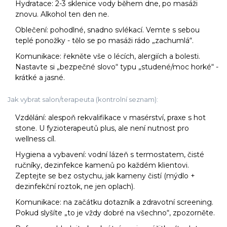
Hydratace: 2-3 sklenice vody během dne, po masáži
znovu. Alkohol ten den ne.
Oblečení: pohodlné, snadno svlékací. Vemte s sebou
teplé ponožky - tělo se po masáži rádo „zachumlá“.
Komunikace: řekněte vše o lécích, alergiích a bolesti.
Nastavte si „bezpečné slovo“ typu „studené/moc horké“ -
krátké a jasné.
Jak vybrat salon/terapeuta (kontrolní seznam):
Vzdělání: alespoň rekvalifikace v masérství, praxe s hot
stone. U fyzioterapeutů plus, ale není nutnost pro
wellness cíl.
Hygiena a vybavení: vodní lázeň s termostatem, čisté
ručníky, dezinfekce kamenů po každém klientovi.
Zeptejte se bez ostychu, jak kameny čistí (mýdlo +
dezinfekční roztok, ne jen oplach).
Komunikace: na začátku dotazník a zdravotní screening.
Pokud slyšíte „to je vždy dobré na všechno“, zpozorněte.