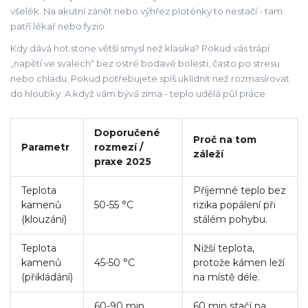
všelék. Na akutní zánět nebo výhřez ploténky to nestačí - tam
patří lékař nebo fyzio.
Kdy dává hot stone větší smysl než klasika? Pokud vás trápí
„napětí ve svalech“ bez ostré bodavé bolesti, často po stresu
nebo chladu. Pokud potřebujete spíš uklidnit než rozmasírovat
do hloubky. A když vám bývá zima - teplo udělá půl práce.
Doporučené
Proč na tom
Parametr
rozmezí /
záleží
praxe 2025
Teplota
Příjemné teplo bez
kamenů
50-55 °C
rizika popálení při
(klouzání)
stálém pohybu.
Teplota
Nižší teplota,
kamenů
45-50 °C
protože kámen leží
(přikládání)
na místě déle.
60-90 min
60 min stačí na