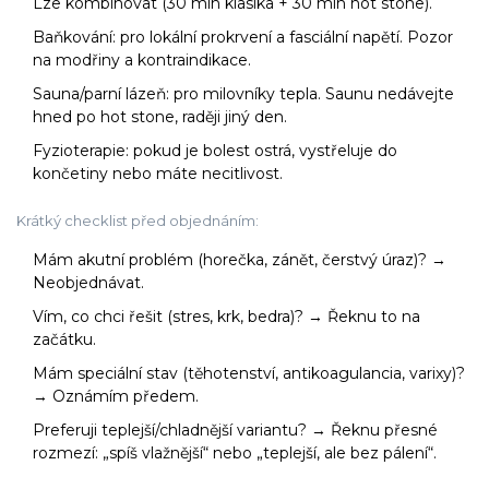
Lze kombinovat (30 min klasika + 30 min hot stone).
Baňkování: pro lokální prokrvení a fasciální napětí. Pozor
na modřiny a kontraindikace.
Sauna/parní lázeň: pro milovníky tepla. Saunu nedávejte
hned po hot stone, raději jiný den.
Fyzioterapie: pokud je bolest ostrá, vystřeluje do
končetiny nebo máte necitlivost.
Krátký checklist před objednáním:
Mám akutní problém (horečka, zánět, čerstvý úraz)? →
Neobjednávat.
Vím, co chci řešit (stres, krk, bedra)? → Řeknu to na
začátku.
Mám speciální stav (těhotenství, antikoagulancia, varixy)?
→ Oznámím předem.
Preferuji teplejší/chladnější variantu? → Řeknu přesné
rozmezí: „spíš vlažnější“ nebo „teplejší, ale bez pálení“.