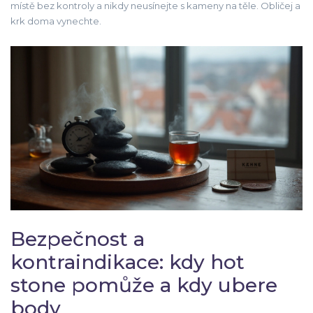
místě bez kontroly a nikdy neusínejte s kameny na těle. Obličej a
krk doma vynechte.
Bezpečnost a
kontraindikace: kdy hot
stone pomůže a kdy ubere
body