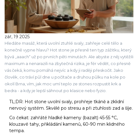
zář, 19 2025
Hledáte masáž, která uvolní ztuhlé svaly, zahřeje celé tělo a
konečně vypne hlavu? Hot stone je přesně ten typ zážitku, který
bývá „aaach“ už po prvních pěti minutách. Ale abyste z něj vytěžili
maximum a nenarazili na zbytečná rizika, je fér vědět, co přesně
vás čeká, komu pomáhá nejvíc a kdy ji raději přeskočit. Jako
člověk, co tráví půl dne u počítače a druhou půlku na kole po
okolí Brna, vím, jak moc umí teplo ze stones rozpustit krk a
bedra - a kdy je lepší sáhnout po klasice nebo fyzio.
TL;DR: Hot stone uvolní svaly, prohřeje tkáně a zklidní
nervový systém. Skvělé po stresu a při ztuhlosti zad a šíje.
Co čekat: zahřáté hladké kameny (bazalt) 45-55 °C,
klouzavé tahy, přikládání kamenů, 60-90 min klidného
tempa.