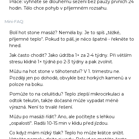
Práce: vyhněte se dlouhému sezení bez pauzy prvních 24
hodin. Tělo chce pohyb v příjemném rozsahu.
Mini-FAQ:
Bolí hot stone masáž? Neměla by. Je to spíš „těžké,
příjemné teplo“. Pokud to pálí, je něco špatně - řekněte to
hned.
Jak často chodit? Jako údržba 1× za 2-4 týdny. Při větším
stresu klidně 1× týdně po 2-3 týdny a pak zvolnit.
Můžu na hot stone v těhotenství? V 1. trimestru ne.
Později jen po dohodě, obvykle bez horkých kamenů a v
poloze na boku.
Pomůže to na celulitidu? Teplo zlepší mikrocirkulaci a
odtok tekutin, takže dočasně může vypadat méně
výrazná. Není to trvalé řešení.
Můžu po masáži řídit? Ano, ale počítejte s lehkou
„ospalostí“. Radši 10-15 min v klidu před jízdou.
Co když mám nízký tlak? Teplo ho může krátce snížit.