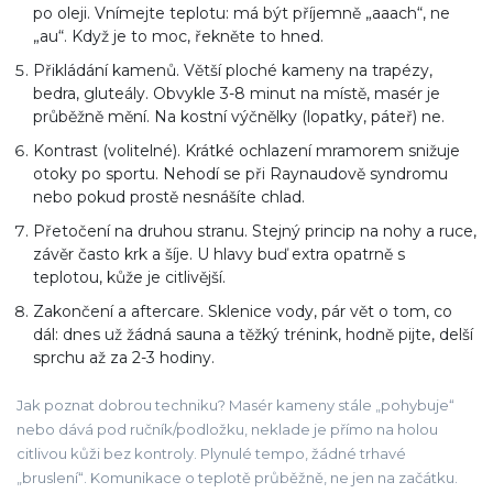
po oleji. Vnímejte teplotu: má být příjemně „aaach“, ne
„au“. Když je to moc, řekněte to hned.
Přikládání kamenů. Větší ploché kameny na trapézy,
bedra, gluteály. Obvykle 3-8 minut na místě, masér je
průběžně mění. Na kostní výčnělky (lopatky, páteř) ne.
Kontrast (volitelné). Krátké ochlazení mramorem snižuje
otoky po sportu. Nehodí se při Raynaudově syndromu
nebo pokud prostě nesnášíte chlad.
Přetočení na druhou stranu. Stejný princip na nohy a ruce,
závěr často krk a šíje. U hlavy buď extra opatrně s
teplotou, kůže je citlivější.
Zakončení a aftercare. Sklenice vody, pár vět o tom, co
dál: dnes už žádná sauna a těžký trénink, hodně pijte, delší
sprchu až za 2-3 hodiny.
Jak poznat dobrou techniku? Masér kameny stále „pohybuje“
nebo dává pod ručník/podložku, neklade je přímo na holou
citlivou kůži bez kontroly. Plynulé tempo, žádné trhavé
„bruslení“. Komunikace o teplotě průběžně, ne jen na začátku.