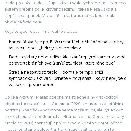
tepla, protože teplo snižuje aktivitu svalových vřetének. Nervový
systém přepíná do „klidového režimu“, takže klesá úzkost a
zlepšuje se spánek. V ordinářích se tomu neříká kouzlo, ale
obyčejná fyziologie.
Když to zjednoduším na reálné situace:
Kancelářská šíje: po 15-20 minutách přikládání na trapézy
se uvolní pocit „helmy“ kolem hlavy.
Bedra cyklisty nebo řidiče: klouzání teplými kameny podél
paravertebrálních svalů sníží ztuhlost, která ráno budí.
Stres a nespavost: teplo + pomalé tempo sníží
sympatickou aktivaci; usnete v noci snáz, i když nepůjde o
zázrak na první dobrou.
Co říká výzkum? Masáž obecně má středně silný krátkodobý
efekt na bolest a úzkost (Cochrane 2020 k muskuloskeletálním
potížím). Specificky hot stone nemá moře studií, ale výsledky z
menších prací (např. Journal of Alternative and Complementary
Medicine, 2019) naznačují lepší relaxaci a komfort oproti běžné
masáži při stejné délce. Prakticky: rozdíl ucítíte, ale není to