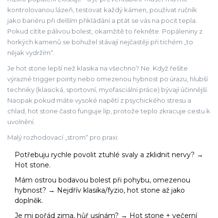
kontrolovanou lázeň, testovat každý kámen, používat ručník
jako bariéru při delším přikládání a ptát se vás na pocit tepla.
Pokud cítíte pálivou bolest, okamžitě to řekněte. Popáleniny z
horkých kamenů se bohužel stávají nejčastěji při tichém „to
nějak vydržím“.
Je hot stone lepší než klasika na všechno? Ne. Když řešíte
výrazné trigger pointy nebo omezenou hybnost po úrazu, hlubší
techniky (klasická, sportovní, myofasciální práce) bývají účinnější.
Naopak pokud máte vysoké napětí z psychického stresu a
chlad, hot stone často funguje líp, protože teplo zkracuje cestu k
uvolnění.
Malý rozhodovací „strom“ pro praxi:
Potřebuju rychle povolit ztuhlé svaly a zklidnit nervy? →
Hot stone.
Mám ostrou bodavou bolest při pohybu, omezenou
hybnost? → Nejdřív klasika/fyzio, hot stone až jako
doplněk.
Je mi pořád zima, hůř usínám? → Hot stone + večerní