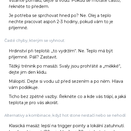
Vstaňte pomalu, dejte si vodu. Pokud se motáte často,
řekněte to předem.
Je potřeba se sprchovat hned po? Ne. Olej a teplo
nechte pracovat aspoň 2-3 hodiny, pokud vám to je
příjemné.
Časté chyby, kterým se vyhnout:
Hrdinství při teplotě: „to vydržím“. Ne. Teplo má být
příjemné. Pálí? Zastavit.
Těžký trénink po masáži. Svaly jsou prohřáté a „měkké“,
dejte jim den klidu.
Málopití. Dejte si vodu už před sezením a po něm. Hlava
vám poděkuje.
Ticho bez zpětné vazby. Řekněte co a kde vás trápí, a jaká
teplota je pro vás akorát.
Alternativy a kombinace, když hot stone nestačí nebo se nehodí:
Klasická masáž: lepší na trigger pointy a lokální zatuhnutí.