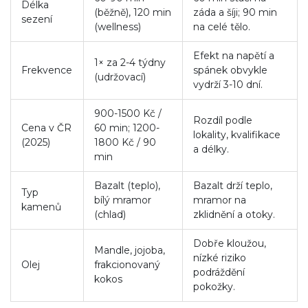
Délka
(běžně), 120 min
záda a šíji; 90 min
sezení
(wellness)
na celé tělo.
Efekt na napětí a
1× za 2-4 týdny
Frekvence
spánek obvykle
(udržovací)
vydrží 3-10 dní.
900-1500 Kč /
Rozdíl podle
Cena v ČR
60 min; 1200-
lokality, kvalifikace
(2025)
1800 Kč / 90
a délky.
min
Bazalt (teplo),
Bazalt drží teplo,
Typ
bílý mramor
mramor na
kamenů
(chlad)
zklidnění a otoky.
Dobře kloužou,
Mandle, jojoba,
nízké riziko
Olej
frakcionovaný
podráždění
kokos
pokožky.