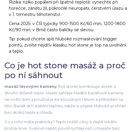
Rizika: riziko popálení při špatné teplotě; vynechte při
horečce, zánětu žil, pokročilé neuropatii, čerstvém úrazu a
v 1. trimestru těhotenství.
Cena 2025: v ČR typicky 900-1500 Kč/60 min, 1200-1800
Kč/90 min; v Brně často balíčky se slevou.
Tip: pokud chcete spíš hluboké rozmasírování trigger
pointů, zvolte nejdřív klasiku; hot stone je top na uvolnění
a teplo.
Co je hot stone masáž a proč
po ní sáhnout
masáž lávovými kameny
(hot stone) kombinuje dotek a
dlouho držené teplo. Masér zahřeje hladké bazaltové kameny
ve vodní lázni a používá je ke klouzavým tahům a přikládání na
tělo. Bazalt drží stabilní teplotu, takže si užijete hluboké prohřátí
bez skoků tepla a chladu.
Co z toho máte prakticky? Teplo rozšíří cévy a zlepší lokální
průtok krve. Svalové napětí povolí rychleji než u masáže bez