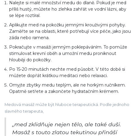
Nalejte si malé množství medu do dlaně. Pokud je med
příliš hustý, můžete ho zlehka zahřát ve vodní lázni, aby
se lépe roztíral.
Aplikujte med na pokožku jemnými krouživými pohyby.
Zaměřte se na oblasti, které potřebují více péče, jako jsou
záda nebo ramena.
Pokračujte v masáži jemným poklepáváním. To pomůže
stimulovat krevní oběh a umožní medu proniknout
hlouběji do pokožky.
Po 15-20 minutách nechte med působit. V této době si
můžete dopřát krátkou meditaci nebo relaxaci.
Omyjte zbytky medu teplým, ale ne horkým ručníkem.
Opatrně setřete a zakončete hydratačním krémem.
Medová masáž může být hluboce terapeutická. Podle jednoho
slavného terapeuta,
„med zklidňuje nejen tělo, ale také duši.
Masáž s touto zlatou tekutinou přináší