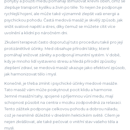
pohyby a použití medu pomáhají stimulovat krevní oběh, čímž se
zlepšuje transport kyslíku a živin po těle. To nejen že podporuje
rychlejší hojení, ale může také významně zlepšit vaši energii a
psychickou pohodu. Častá medová masáž je skvělý způsob, jak
snížit svalové napětí a stres, díky čemuž se můžete cítit více
uvolnění a klidní po náročném dni.
Zkušení terapeuti často doporučují tuto proceduru také pro její
protizánětlivé účinky. Med obsahuje přírodní látky, které
pomáhají snižovat záněty a podporují imunitní systém. V době,
kdy je mnoho lidí vystaveno stresu a hledá přírodní způsoby
zlepšení zdraví, se medová masáž ukazuje jako efektivní způsob,
jak harmonizovat tělo i mysl.
Konečně, je třeba zmínit i psychické účinky medové masáže.
Tato masáž vám může poskytnout pocit klidu a harmonie.
Jemné masážní tahy, spojené s příjemnou vůní medu, mají
schopnost působit na centra v mozku zodpovědná za relaxaci.
Tento zážitek podporuje celkovou pohodu a dobrou náladu,
což je nesmírně důležité v dnešním hektickém světě. Cílem je
nejen zkrášlovat, ale také pečovat o vnitřní stav vašeho těla a
mysli.