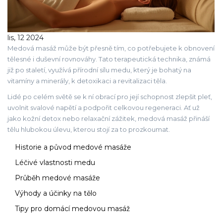
lis, 12 2024
Medová masáž může být přesně tím, co potřebujete k obnovení
tělesné i duševní rovnováhy. Tato terapeutická technika, známá
již po staletí, využívá přírodní sílu medu, který je bohatý na
vitamíny a minerály, k detoxikaci a revitalizaci těla.
Lidé po celém světě se k ní obrací pro její schopnost zlepšit pleť,
uvolnit svalové napětí a podpořit celkovou regeneraci. Ať už
jako kožní detox nebo relaxační zážitek, medová masáž přináší
tělu hlubokou úlevu, kterou stojí za to prozkoumat.
Historie a původ medové masáže
Léčivé vlastnosti medu
Průběh medové masáže
Výhody a účinky na tělo
Tipy pro domácí medovou masáž