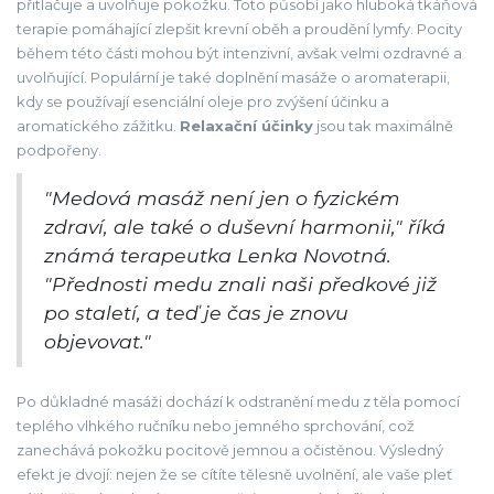
přitlačuje a uvolňuje pokožku. Toto působí jako hluboká tkáňová
terapie pomáhající zlepšit krevní oběh a proudění lymfy. Pocity
během této části mohou být intenzivní, avšak velmi ozdravné a
uvolňující. Populární je také doplnění masáže o aromaterapii,
kdy se používají esenciální oleje pro zvýšení účinku a
aromatického zážitku.
Relaxační účinky
jsou tak maximálně
podpořeny.
"Medová masáž není jen o fyzickém
zdraví, ale také o duševní harmonii," říká
známá terapeutka Lenka Novotná.
"Přednosti medu znali naši předkové již
po staletí, a teď je čas je znovu
objevovat."
Po důkladné masáži dochází k odstranění medu z těla pomocí
teplého vlhkého ručníku nebo jemného sprchování, což
zanechává pokožku pocitově jemnou a očistěnou. Výsledný
efekt je dvojí: nejen že se cítíte tělesně uvolnění, ale vaše pleť