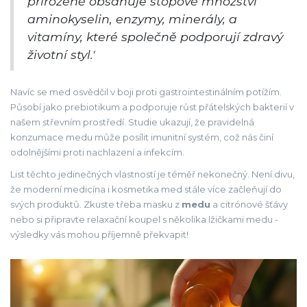
přirozeně obsahuje stopové množství
aminokyselin, enzymy, minerály, a
vitamíny, které společně podporují zdravý
životní styl.'
Navíc se med osvědčil v boji proti gastrointestinálním potížím.
Působí jako prebiotikum a podporuje růst přátelských bakterií v
našem střevním prostředí. Studie ukazují, že pravidelná
konzumace medu může posílit imunitní systém, což nás činí
odolnějšími proti nachlazení a infekcím.
List těchto jedinečných vlastností je téměř nekonečný. Není divu,
že moderní medicína i kosmetika med stále více začleňují do
svých produktů. Zkuste třeba masku z
medu
a citrónové šťávy
nebo si připravte relaxační koupel s několika lžičkami medu -
výsledky vás mohou příjemně překvapit!