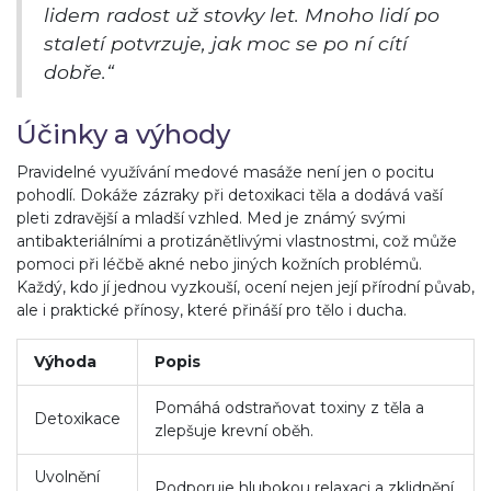
lidem radost už stovky let. Mnoho lidí po
staletí potvrzuje, jak moc se po ní cítí
dobře.“
Účinky a výhody
Pravidelné využívání medové masáže není jen o pocitu
pohodlí. Dokáže zázraky při detoxikaci těla a dodává vaší
pleti zdravější a mladší vzhled. Med je známý svými
antibakteriálními a protizánětlivými vlastnostmi, což může
pomoci při léčbě akné nebo jiných kožních problémů.
Každý, kdo jí jednou vyzkouší, ocení nejen její přírodní půvab,
ale i praktické přínosy, které přináší pro tělo i ducha.
Výhoda
Popis
Pomáhá odstraňovat toxiny z těla a
Detoxikace
zlepšuje krevní oběh.
Uvolnění
Podporuje hlubokou relaxaci a zklidnění.