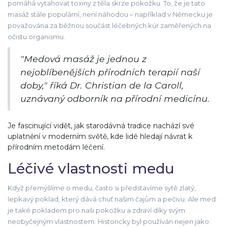
pomáhá vytahovat toxiny z těla skrze pokožku. To, že je tato
masáž stále populární, není náhodou – například v Německu je
považována za běžnou součást léčebných kúr zaměřených na
očistu organismu.
"Medová masáž je jednou z
nejoblíbenějších přírodních terapií naší
doby," říká Dr. Christian de la Caroll,
uznávaný odborník na přírodní medicínu.
Je fascinující vidět, jak starodávná tradice nachází své
uplatnění v moderním světě, kde lidé hledají návrat k
přírodním metodám léčení.
Léčivé vlastnosti medu
Když přemýšlíme o medu, často si představíme sytě zlatý,
lepkavý poklad, který dává chuť našim čajům a pečivu. Ale med
je také pokladem pro naši pokožku a zdraví díky svým
neobyčejným vlastnostem. Historicky byl používán nejen jako