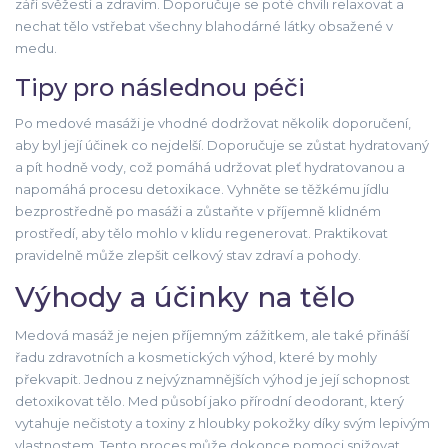
září svěžestí a zdravím. Doporučuje se poté chvíli relaxovat a
nechat tělo vstřebat všechny blahodárné látky obsažené v
medu.
Tipy pro následnou péči
Po medové masáži je vhodné dodržovat několik doporučení,
aby byl její účinek co nejdelší. Doporučuje se zůstat hydratovaný
a pít hodně vody, což pomáhá udržovat pleť hydratovanou a
napomáhá procesu detoxikace. Vyhněte se těžkému jídlu
bezprostředně po masáži a zůstaňte v příjemně klidném
prostředí, aby tělo mohlo v klidu regenerovat. Praktikovat
pravidelně může zlepšit celkový stav zdraví a pohody.
Výhody a účinky na tělo
Medová masáž je nejen příjemným zážitkem, ale také přináší
řadu zdravotních a kosmetických výhod, které by mohly
překvapit. Jednou z nejvýznamnějších výhod je její schopnost
detoxikovat tělo. Med působí jako přírodní deodorant, který
vytahuje nečistoty a toxiny z hloubky pokožky díky svým lepivým
vlastnostem. Tento proces může dokonce pomoci snižovat