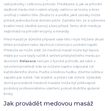
vaší pokožky i celkovou pohodu. Představte si, jak se přírodní
sladkost medu mísí s vašimi smysly, zatímco se toxiny a stres
uvolňují z vašeho těla. Zkuste to a uvidíte, jaké zázraky může
přinést jednoduchost domácí péče. Začněte tím, že si vyberete
kvalitní med, ideálně surový a bez přísad. Tento druh medu je
nejbohatší na přírodní enzymy a minerály.
Před masáží je důležité připravit vaše tělo i mysl. Můžete zkusit
lehké protažení nebo dechová cvičení pro uvolnění napětí.
Přestože se může zdát, že medová masáž může být lepivá,
mějte po ruce teplý ručník k setření přebytečného medu po
skončení.
Relaxace
není jen o fyzické pohodě, ale také o
vytvoření prostředí, kde se můžete naplno odpoutat od
každodenního shonu. Pusťte si klidnou hudbu, ztlumte světla a
zapalte pár svíček. Tak snadné, a přesto tak účinné. Výsledek
doma provedené medové masáže může být překvapivě
podobný profesionálnímu ošetření, pokud dodržíte správné
kroky.
Jak provádět medovou masáž