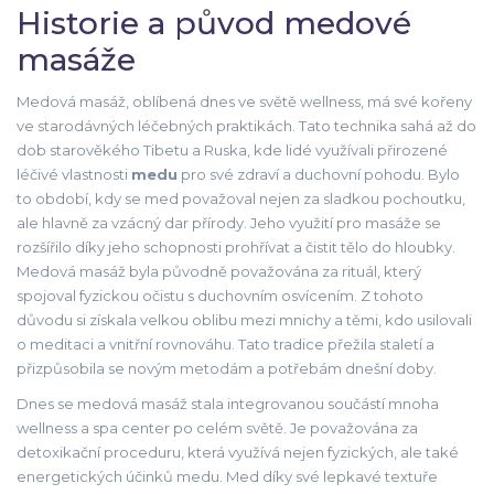
Historie a původ medové
masáže
Medová masáž, oblíbená dnes ve světě wellness, má své kořeny
ve starodávných léčebných praktikách. Tato technika sahá až do
dob starověkého Tibetu a Ruska, kde lidé využívali přirozené
léčivé vlastnosti
medu
pro své zdraví a duchovní pohodu. Bylo
to období, kdy se med považoval nejen za sladkou pochoutku,
ale hlavně za vzácný dar přírody. Jeho využití pro masáže se
rozšířilo díky jeho schopnosti prohřívat a čistit tělo do hloubky.
Medová masáž byla původně považována za rituál, který
spojoval fyzickou očistu s duchovním osvícením. Z tohoto
důvodu si získala velkou oblibu mezi mnichy a těmi, kdo usilovali
o meditaci a vnitřní rovnováhu. Tato tradice přežila staletí a
přizpůsobila se novým metodám a potřebám dnešní doby.
Dnes se medová masáž stala integrovanou součástí mnoha
wellness a spa center po celém světě. Je považována za
detoxikační proceduru, která využívá nejen fyzických, ale také
energetických účinků medu. Med díky své lepkavé textuře