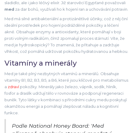
sladidlo, ale i jako léčivý elixír. Již starověcí Egypťané považovali
med
za dar bohů, využívali ho k hojení ran a uchovávání potravin.
Med má silné antibakteriální a protizánětlivé účinky, což z něj činí
ideální prostředek pro hojení podrážděné pokožky a léčení
akné. Obsahuje enzymy a antioxidanty, které pomáhají v boji
proti volným radikálům, čímž zpomalují proces stárnutí. Víte, že
med je hydroskopický? To znamená, že přitahuje a zadržuje
vlhkost, což pomáhá udržovat pokožku hydratovanou a hebkou.
Vitamíny a minerály
Med je také plný nezbytných vitamínů a minerálů. Obsahuje
vitamíny B1, B2, B3, B5, a B6, které jsou klíčové pro metabolismus
a
zdraví
pokožky. Minerály jako železo, vápník, sodík, hliník,
fosfor a draslík udržují tělo v rovnováze a podporují regeneraci
buněk. Tyto látky v kombinaci s přírodními cukry medu poskytují
okamžitou energii a pomáhají zlepšovat náladu a kognitivní
funkce.
Podle National Honey Board: 'Med