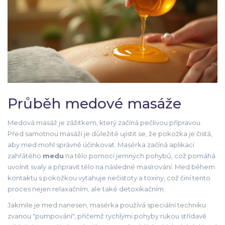
Průběh medové masáže
Medová masáž je zážitkem, který začíná pečlivou přípravou.
Před samotnou masáží je důležité ujistit se, že pokožka je čistá,
aby med mohl správně účinkovat. Masérka začíná aplikací
zahřátého
medu
na tělo pomocí jemných pohybů, což pomáhá
uvolnit svaly a připravit tělo na následné masírování. Med během
kontaktu s pokožkou vytahuje nečistoty a toxiny, což činí tento
proces nejen relaxačním, ale také detoxikačním.
Jakmile je med nanesen, masérka používá speciální techniku
zvanou "pumpování", přičemž rychlými pohyby rukou střídavě