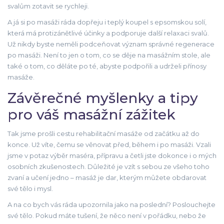
svalům zotavit se rychleji.
A já si po masáži ráda dopřeju i teplý koupel s epsomskou solí,
která má protizánětlivé účinky a podporuje další relaxaci svalů.
Už nikdy byste neměli podceňovat význam správné regenerace
po masáži. Není to jen o tom, co se děje na masážním stole, ale
také o tom, co děláte po té, abyste podpořili a udrželi přínosy
masáže.
Závěrečné myšlenky a tipy
pro váš masážní zážitek
Tak jsme prošli cestu rehabilitační masáže od začátku až do
konce. Už víte, čemu se věnovat před, během i po masáži. Vzali
jsme v potaz výběr maséra, přípravu a četli jste dokonce i o mých
osobních zkušenostech. Důležité je vzít s sebou ze všeho toho
zvaní a učení jedno – masáž je dar, kterým můžete obdarovat
své tělo i mysl.
A na co bych vás ráda upozornila jako na poslední? Poslouchejte
své tělo. Pokud máte tušení, že něco není v pořádku, nebo že