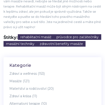
vám masáže nesedí, nebojte se hledat jiné možnosti nebo
terapie. Rehabilitační masáž může být silným nástrojem na cestě
k lepšímu zdraví, ale jen pokud je správně využívána. Takže se
nestyďte a pusťte se do hledání toho pravého masážního
vařečky pro sebe a své tělo. Jste na jedinečné cestě a máte plné
právo si ji užít naplno!
Štítky:
rehabilitační masáž
průvodce pro začátečníky
masážní techniky
zdravotní benefity masáže
Kategorie
Zdraví a wellness
(153)
Masáže
(121)
Mateřství a rodičovství
(20)
Zdraví a krása
(11)
Alternativní terapie
(10)