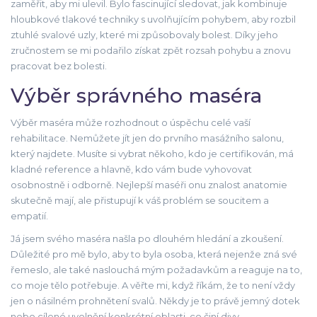
zaměřit, aby mi ulevil. Bylo fascinující sledovat, jak kombinuje
hloubkové tlakové techniky s uvolňujícím pohybem, aby rozbil
ztuhlé svalové uzly, které mi způsobovaly bolest. Díky jeho
zručnostem se mi podařilo získat zpět rozsah pohybu a znovu
pracovat bez bolesti.
Výběr správného maséra
Výběr maséra může rozhodnout o úspěchu celé vaší
rehabilitace. Nemůžete jít jen do prvního masážního salonu,
který najdete. Musíte si vybrat někoho, kdo je certifikován, má
kladné reference a hlavně, kdo vám bude vyhovovat
osobnostně i odborně. Nejlepší maséři onu znalost anatomie
skutečně mají, ale přistupují k váš problém se soucitem a
empatií.
Já jsem svého maséra našla po dlouhém hledání a zkoušení.
Důležité pro mě bylo, aby to byla osoba, která nejenže zná své
řemeslo, ale také naslouchá mým požadavkům a reaguje na to,
co moje tělo potřebuje. A věřte mi, když říkám, že to není vždy
jen o násilném prohnětení svalů. Někdy je to právě jemný dotek
nebo cílené uvolnění konkrétní oblasti, co činí divy.