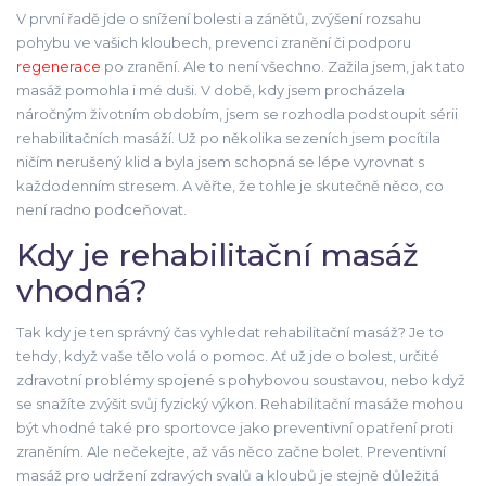
V první řadě jde o snížení bolesti a zánětů, zvýšení rozsahu
pohybu ve vašich kloubech, prevenci zranění či podporu
regenerace
po zranění. Ale to není všechno. Zažila jsem, jak tato
masáž pomohla i mé duši. V době, kdy jsem procházela
náročným životním obdobím, jsem se rozhodla podstoupit sérii
rehabilitačních masáží. Už po několika sezeních jsem pocítila
ničím nerušený klid a byla jsem schopná se lépe vyrovnat s
každodenním stresem. A věřte, že tohle je skutečně něco, co
není radno podceňovat.
Kdy je rehabilitační masáž
vhodná?
Tak kdy je ten správný čas vyhledat rehabilitační masáž? Je to
tehdy, když vaše tělo volá o pomoc. Ať už jde o bolest, určité
zdravotní problémy spojené s pohybovou soustavou, nebo když
se snažíte zvýšit svůj fyzický výkon. Rehabilitační masáže mohou
být vhodné také pro sportovce jako preventivní opatření proti
zraněním. Ale nečekejte, až vás něco začne bolet. Preventivní
masáž pro udržení zdravých svalů a kloubů je stejně důležitá