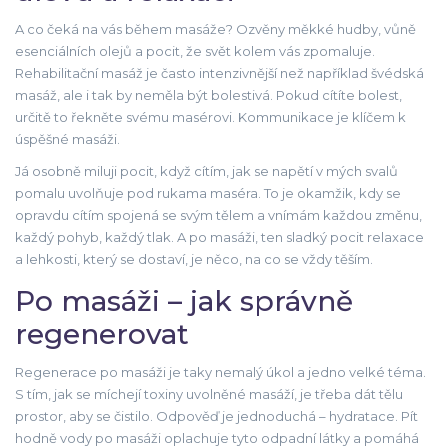
A co čeká na vás během masáže? Ozvěny měkké hudby, vůně
esenciálních olejů a pocit, že svět kolem vás zpomaluje.
Rehabilitační masáž je často intenzivnější než například švédská
masáž, ale i tak by neměla být bolestivá. Pokud cítíte bolest,
určitě to řekněte svému masérovi. Kommunikace je klíčem k
úspěšné masáži.
Já osobně miluji pocit, když cítím, jak se napětí v mých svalů
pomalu uvolňuje pod rukama maséra. To je okamžik, kdy se
opravdu cítím spojená se svým tělem a vnímám každou změnu,
každý pohyb, každý tlak. A po masáži, ten sladký pocit relaxace
a lehkosti, který se dostaví, je něco, na co se vždy těším.
Po masáži – jak správně
regenerovat
Regenerace po masáži je taky nemalý úkol a jedno velké téma.
S tím, jak se míchejí toxiny uvolněné masáží, je třeba dát tělu
prostor, aby se čistilo. Odpověď je jednoduchá – hydratace. Pít
hodně vody po masáži oplachuje tyto odpadní látky a pomáhá