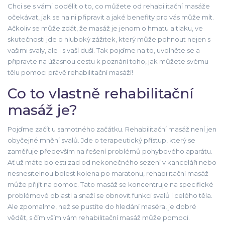
Chci se s vámi podělit o to, co můžete od rehabilitační masáže
očekávat, jak se na ni připravit a jaké benefity pro vás může mít.
Ačkoliv se může zdát, že masáž je jenom o hmatu a tlaku, ve
skutečnosti jde o hluboký zážitek, který může pohnout nejen s
vašimi svaly, ale i s vaší duší. Tak pojďme na to, uvolněte se a
připravte na úžasnou cestu k poznání toho, jak můžete svému
tělu pomoci právě rehabilitační masáží!
Co to vlastně rehabilitační
masáž je?
Pojďme začít u samotného začátku. Rehabilitační masáž není jen
obyčejné mnění svalů. Jde o terapeutický přístup, který se
zaměřuje především na řešení problémů pohybového aparátu.
Ať už máte bolesti zad od nekonečného sezení v kanceláři nebo
nesnesitelnou bolest kolena po maratonu, rehabilitační masáž
může přijít na pomoc. Tato masáž se koncentruje na specifické
problémové oblasti a snaží se obnovit funkci svalů i celého těla.
Ale zpomalme, než se pustíte do hledání maséra, je dobré
vědět, s čím vším vám rehabilitační masáž může pomoci.