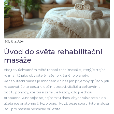
led, 8 2024
Úvod do světa rehabilitační
masáže
Vítejte v úchvatném světě rehabilitační masáže, který je stejně
rozmanitý jako obyvatelé našeho krásného planety.
Rehabilitační masáž je mnohem víc než jen příjemný způsob, jak
relaxovat. Je to cesta k lepšímu zdraví, vitalitě a celkovému
pocitu pohody, kterou si zamiluje každý, kdo jí jednou
propadne. A nebojte se, nejsem tu dnes, abych vás dostala do
učebnice anatomie či fyziologie, i když, beze sporu, tyto znalosti
jsou pro maséra nesmírně důležité.