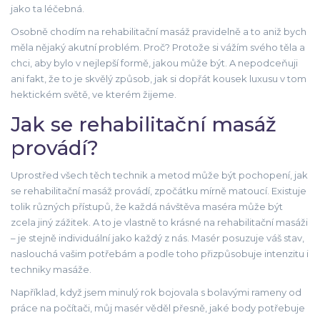
jako ta léčebná.
Osobně chodím na rehabilitační masáž pravidelně a to aniž bych
měla nějaký akutní problém. Proč? Protože si vážím svého těla a
chci, aby bylo v nejlepší formě, jakou může být. A nepodceňuji
ani fakt, že to je skvělý způsob, jak si dopřát kousek luxusu v tom
hektickém světě, ve kterém žijeme.
Jak se rehabilitační masáž
provádí?
Uprostřed všech těch technik a metod může být pochopení, jak
se rehabilitační masáž provádí, zpočátku mírně matoucí. Existuje
tolik různých přístupů, že každá návštěva maséra může být
zcela jiný zážitek. A to je vlastně to krásné na rehabilitační masáži
– je stejně individuální jako každý z nás. Masér posuzuje váš stav,
naslouchá vašim potřebám a podle toho přizpůsobuje intenzitu i
techniky masáže.
Například, když jsem minulý rok bojovala s bolavými rameny od
práce na počítači, můj masér věděl přesně, jaké body potřebuje