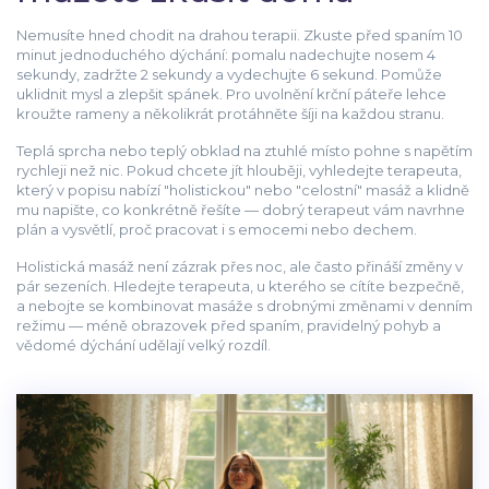
Nemusíte hned chodit na drahou terapii. Zkuste před spaním 10
minut jednoduchého dýchání: pomalu nadechujte nosem 4
sekundy, zadržte 2 sekundy a vydechujte 6 sekund. Pomůže
uklidnit mysl a zlepšit spánek. Pro uvolnění krční páteře lehce
kroužte rameny a několikrát protáhněte šíji na každou stranu.
Teplá sprcha nebo teplý obklad na ztuhlé místo pohne s napětím
rychleji než nic. Pokud chcete jít hlouběji, vyhledejte terapeuta,
který v popisu nabízí "holistickou" nebo "celostní" masáž a klidně
mu napište, co konkrétně řešíte — dobrý terapeut vám navrhne
plán a vysvětlí, proč pracovat i s emocemi nebo dechem.
Holistická masáž není zázrak přes noc, ale často přináší změny v
pár sezeních. Hledejte terapeuta, u kterého se cítíte bezpečně,
a nebojte se kombinovat masáže s drobnými změnami v denním
režimu — méně obrazovek před spaním, pravidelný pohyb a
vědomé dýchání udělají velký rozdíl.