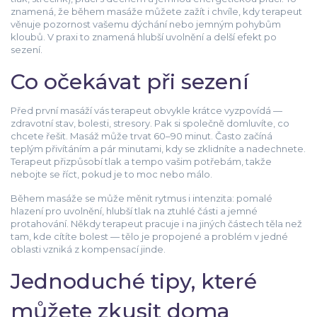
znamená, že během masáže můžete zažít i chvíle, kdy terapeut
věnuje pozornost vašemu dýchání nebo jemným pohybům
kloubů. V praxi to znamená hlubší uvolnění a delší efekt po
sezení.
Co očekávat při sezení
Před první masáží vás terapeut obvykle krátce vyzpovídá —
zdravotní stav, bolesti, stresory. Pak si společně domluvíte, co
chcete řešit. Masáž může trvat 60–90 minut. Často začíná
teplým přivítáním a pár minutami, kdy se zklidníte a nadechnete.
Terapeut přizpůsobí tlak a tempo vašim potřebám, takže
nebojte se říct, pokud je to moc nebo málo.
Během masáže se může měnit rytmus i intenzita: pomalé
hlazení pro uvolnění, hlubší tlak na ztuhlé části a jemné
protahování. Někdy terapeut pracuje i na jiných částech těla než
tam, kde cítíte bolest — tělo je propojené a problém v jedné
oblasti vzniká z kompensací jinde.
Jednoduché tipy, které
můžete zkusit doma