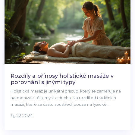
Rozdíly a přínosy holistické masáže v
porovnání s jinými typy
Holistická masáž je unikátní přístup, který se zaměřuje na
harmonizaci těla, mysli a ducha. Na rozdíl od tradičních
masáží, které se často soustředí pouze na fyzické
uvolnění, holistická masáž zkoumá všechny aspekty osoby
říj, 22 2024
pro dosažení hlubší relaxace a celkové vyrovnanosti. V
článku se dozvíte, jak tento druh terapie funguje a proč by
mohl být přínosem pro vaše zdraví. Přinášíme také několik