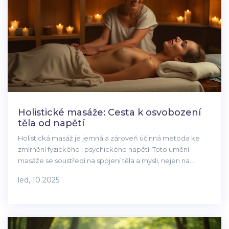
Holistické masáže: Cesta k osvobození
těla od napětí
Holistická masáž je jemná a zároveň účinná metoda ke
zmírnění fyzického i psychického napětí. Toto umění
masáže se soustředí na spojení těla a mysli, nejen na
jednotlivé partie. Přináší celkovou pohodu, regeneraci a
led, 10 2025
pomoc při bolestech i stresu. Může také sloužit jako
prevence proti zhoršení zdravotního stavu a vedle toho
navozuje hlubokou relaxaci.