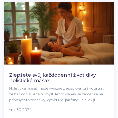
tipů, jak si vybrat správného terapeuta.
Zlepšete svůj každodenní život díky
holistické masáži
Holistická masáž může výrazně zlepšit kvalitu života tím,
že harmonizuje tělo i mysl. Tento článek se zaměřuje na
přínosy této techniky, vysvětluje, jak funguje a jak ji
můžete začlenit do svého běžného života. Zjistěte, proč je
srp, 30 2024
holistická masáž jedním z nejoblíbenějších způsobů, jak si
ulevit od stresu a zlepšit zdraví. Rovněž poskytuje