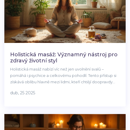
Holistická masáž: Významný nástroj pro
zdravý životní styl
Holistická masáž nabízí víc než jen uvolnění svalů –
pomáhá i psychice a celkovému pohodlí. Tento přístup si
získává oblibu hlavně mezi lidmi, kteří chtějí doopravdy
zlepšit své zdraví a život. V článku zjistíte, jak masáž
dub, 25 2025
funguje, proč podporuje rovnováhu těla a mysli i jakými
drobnými změnami můžete svůj každodenní život
vylepšit. Dostanete i konkrétní tipy, kdy a jak masáž využít,
abyste se cítili co nejlépe. Pro koho je vhodná a kdy na ni
raději nechodit? Čtěte dál.