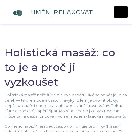
Holistická masáž: co
to je a proč ji
vyzkoušet
Holistická masáž neřeší jen svalové napětí. Dívá se na vás jako na
celek — tělo, emoce a často i návyky. Cílem je uvolnit bloky,
zlepšit proudění energie a vrátit pocit vnitřní rovnováhy. Pokud
cítíte chronické napětí, špatný spánek nebo jste vystresovaní,
může tahle cesta fungovat rychleji než jen klasická masáž svalů.
Co jiného nabízí? Terapeut často kombinuje techniky (hlazení,
tlak, strečink), práci s dechem a jemnou energetickou prací. To