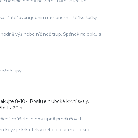
a chodidla pevně na zemi. Dělejte krátké
hátka. Zatěžování jedním ramenem – těžké tašky
 o hodně výš nebo níž než trup. Spánek na boku s
pečné tipy:
akujte 8–10×. Posiluje hluboké krční svaly.
te 15–20 s.
oršení, můžete je postupně prodlužovat.
jen když je krk oteklý nebo po úrazu. Pokud
a.