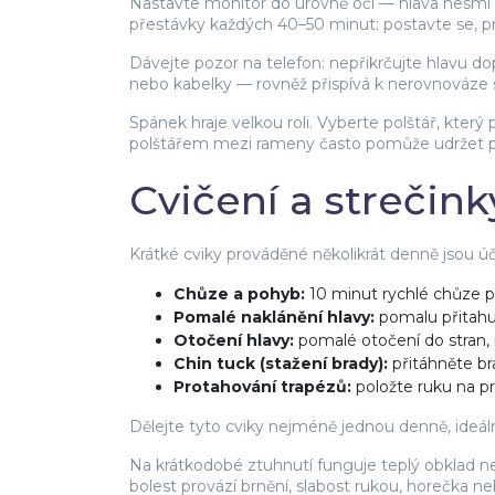
Nastavte monitor do úrovně očí — hlava nesmí b
přestávky každých 40–50 minut: postavte se, pro
Dávejte pozor na telefon: nepřikrčujte hlavu do
nebo kabelky — rovněž přispívá k nerovnováze 
Spánek hraje velkou roli. Vyberte polštář, kter
polštářem mezi rameny často pomůže udržet páte
Cvičení a strečink
Krátké cviky prováděné několikrát denně jsou úč
Chůze a pohyb:
10 minut rychlé chůze po
Pomalé naklánění hlavy:
pomalu přitahuj
Otočení hlavy:
pomalé otočení do stran, 
Chin tuck (stažení brady):
přitáhněte bra
Protahování trapézů:
položte ruku na pr
Dělejte tyto cviky nejméně jednou denně, ideáln
Na krátkodobé ztuhnutí funguje teplý obklad neb
bolest provází brnění, slabost rukou, horečka n