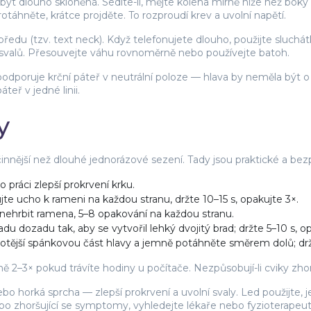
ýt dlouho skloněná. Sedíte-li, mějte kolena mírně níže než boky 
táhněte, krátce projděte. To rozproudí krev a uvolní napětí.
předu (tzv. text neck). Když telefonujete dlouho, použijte sluc
svalů. Přesouvejte váhu rovnoměrně nebo používejte batoh.
ý podporuje krční páteř v neutrální poloze — hlava by neměla být
ř v jedné linii.
y
innější než dlouhé jednorázové sezení. Tady jsou praktické a bez
 práci zlepší prokrvení krku.
te ucho k rameni na každou stranu, držte 10–15 s, opakujte 3×.
nehrbit ramena, 5–8 opakování na každou stranu.
du dozadu tak, aby se vytvořil lehký dvojitý brad; držte 5–10 s, op
otější spánkovou část hlavy a jemně potáhněte směrem dolů; drž
ě 2–3× pokud trávíte hodiny u počítače. Nezpůsobují-li cviky zh
o horká sprcha — zlepší prokrvení a uvolní svaly. Led použijte, 
ebo zhoršující se symptomy, vyhledejte lékaře nebo fyzioterapeut