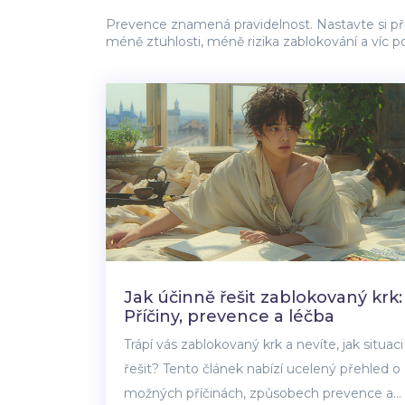
Prevence znamená pravidelnost. Nastavte si přip
méně ztuhlosti, méně rizika zablokování a víc p
Jak účinně řešit zablokovaný krk:
Příčiny, prevence a léčba
Trápí vás zablokovaný krk a nevíte, jak situaci
řešit? Tento článek nabízí ucelený přehled o
možných příčinách, způsobech prevence a