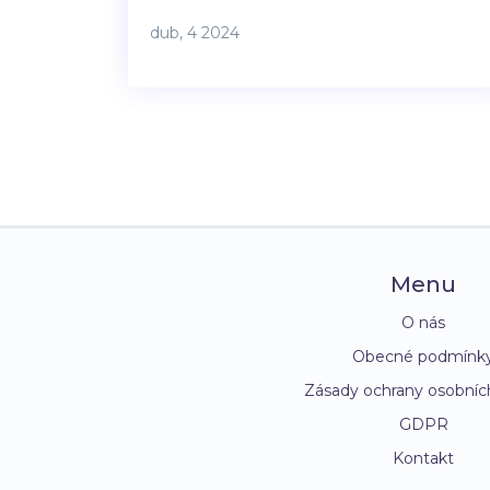
účinných metodách léčby. Seznámíme vás
dub, 4 2024
s praktickými radami, jak si můžete ulevit
doma i když je nutná odborná pomoc.
Menu
O nás
Obecné podmínk
Zásady ochrany osobníc
GDPR
Kontakt