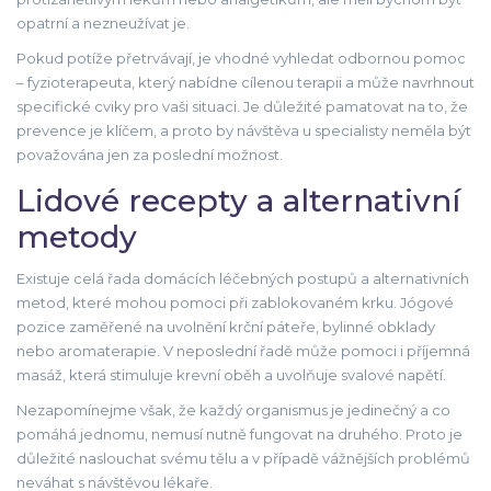
opatrní a nezneužívat je.
Pokud potíže přetrvávají, je vhodné vyhledat odbornou pomoc
– fyzioterapeuta, který nabídne cílenou terapii a může navrhnout
specifické cviky pro vaši situaci. Je důležité pamatovat na to, že
prevence je klíčem, a proto by návštěva u specialisty neměla být
považována jen za poslední možnost.
Lidové recepty a alternativní
metody
Existuje celá řada domácích léčebných postupů a alternativních
metod, které mohou pomoci při zablokovaném krku. Jógové
pozice zaměřené na uvolnění krční páteře, bylinné obklady
nebo aromaterapie. V neposlední řadě může pomoci i příjemná
masáž, která stimuluje krevní oběh a uvolňuje svalové napětí.
Nezapomínejme však, že každý organismus je jedinečný a co
pomáhá jednomu, nemusí nutně fungovat na druhého. Proto je
důležité naslouchat svému tělu a v případě vážnějších problémů
neváhat s návštěvou lékaře.