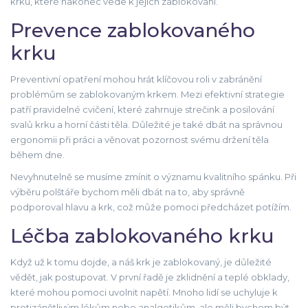
krku, které nakonec vede k jejich zablokování.
Prevence zablokovaného
krku
Preventivní opatření mohou hrát klíčovou roli v zabránění
problémům se zablokovaným krkem. Mezi efektivní strategie
patří pravidelné cvičení, které zahrnuje strečink a posilování
svalů krku a horní části těla. Důležité je také dbát na správnou
ergonomii při práci a věnovat pozornost svému držení těla
během dne.
Nevyhnutelně se musíme zmínit o významu kvalitního spánku. Při
výběru polštáře bychom měli dbát na to, aby správně
podporoval hlavu a krk, což může pomoci předcházet potížím.
Léčba zablokovaného krku
Když už k tomu dojde, a náš krk je zablokovaný, je důležité
vědět, jak postupovat. V první řadě je zklidnění a teplé obklady,
které mohou pomoci uvolnit napětí. Mnoho lidí se uchyluje k
protizánětlivým lékům nebo analgetikům, ale měli bychom být