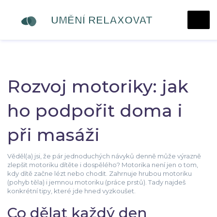
Rozvoj motoriky: jak
ho podpořit doma i
při masáži
Věděl(a) jsi, že pár jednoduchých návyků denně může výrazně
zlepšit motoriku dítěte i dospělého? Motorika není jen o tom,
kdy dítě začne lézt nebo chodit. Zahrnuje hrubou motoriku
(pohyb těla) i jemnou motoriku (práce prstů). Tady najdeš
konkrétní tipy, které jde hned vyzkoušet.
Co dělat každý den