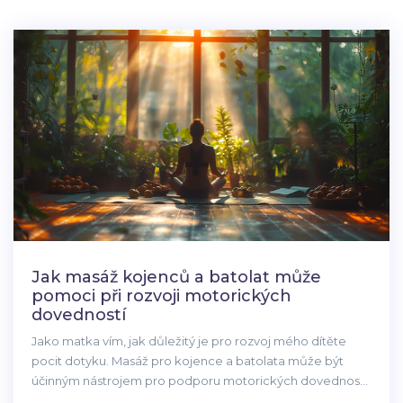
Jak masáž kojenců a batolat může
pomoci při rozvoji motorických
dovedností
Jako matka vím, jak důležitý je pro rozvoj mého dítěte
pocit dotyku. Masáž pro kojence a batolata může být
účinným nástrojem pro podporu motorických dovedností
a celkového zdraví. Na této stránce se podělím o své