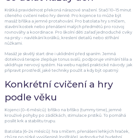
Krátká pravidelnost překoná nárazové snažení. Stačí 10–15 minut
cíleného cvičení nebo hry denně. Pro kojence to může být
masáž bříška a jemné protahování. Pro batolata hry s míčem,
stavění kostek nebo přenášení malých předmětů pro rozvoj
rovnováhy a koordinace. Pro školní děti zařaď jednoduché cviky
na prsty – navlékání korálků, kreslení detailů nebo stříhání
nůžkami.
Masáž je skvělý start dne i uklidnění před spaním. Jemná
doteková terapie zlepšuje tonus svalů, podporuje vnímání těla a
uklidňuje nervový systém. Na webu najdeš praktické návody: jak
připravit prostředí, jaké techniky použít a kdy být opatrný.
Konkrétní cvičení a hry
podle věku
Kojenci (0–6 měsíců): bříško na bříško (tummy time), jemné
krouživé pohyby po zádíčkách, stimulace prstíků. To pomáhá
posílit krk a stabilitu trupu.
Batolata (6–24 měsíců): hra s míčem, přenášení lehkých hraček,
chůze po nízké vyvýšenině (polštáře), jednoduché hudební