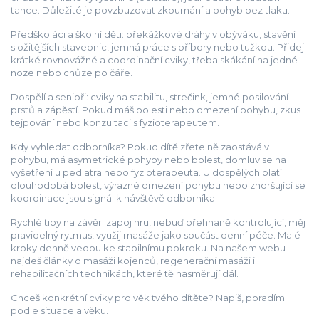
tance. Důležité je povzbuzovat zkoumání a pohyb bez tlaku.
Předškoláci a školní děti: překážkové dráhy v obýváku, stavění
složitějších stavebnic, jemná práce s příbory nebo tužkou. Přidej
krátké rovnovážné a coordinační cviky, třeba skákání na jedné
noze nebo chůze po čáře.
Dospělí a senioři: cviky na stabilitu, strečink, jemné posilování
prstů a zápěstí. Pokud máš bolesti nebo omezení pohybu, zkus
tejpování nebo konzultaci s fyzioterapeutem.
Kdy vyhledat odborníka? Pokud dítě zřetelně zaostává v
pohybu, má asymetrické pohyby nebo bolest, domluv se na
vyšetření u pediatra nebo fyzioterapeuta. U dospělých platí:
dlouhodobá bolest, výrazné omezení pohybu nebo zhoršující se
koordinace jsou signál k návštěvě odborníka.
Rychlé tipy na závěr: zapoj hru, nebuď přehnaně kontrolující, měj
pravidelný rytmus, využij masáže jako součást denní péče. Malé
kroky denně vedou ke stabilnímu pokroku. Na našem webu
najdeš články o masáži kojenců, regenerační masáži i
rehabilitačních technikách, které tě nasměrují dál.
Chceš konkrétní cviky pro věk tvého dítěte? Napiš, poradím
podle situace a věku.