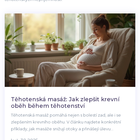
Těhotenská masáž: Jak zlepšit krevní
oběh během těhotenství
Těhotenská masáž pomáhá nejen s bolestí zad, ale i se
zlepšením krevního oběhu. V článku najdete konkrétní
příklady, jak masáže snižují otoky a přinášejí úlevu
unaveným nohám. Dozvíte se, kdy je masáž vhodná a kdy