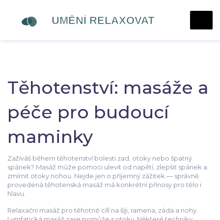
Těhotenství: masáže a
péče pro budoucí
maminky
Zažíváš během těhotenství bolesti zad, otoky nebo špatný
spánek? Masáž může pomoci ulevit od napětí, zlepšit spánek a
zmírnit otoky nohou. Nejde jen o příjemný zážitek — správně
provedená těhotenská masáž má konkrétní přínosy pro tělo i
hlavu.
Relaxační masáž pro těhotné cílí na šíji, ramena, záda a nohy.
Lymfatická masáž zase pomůže s otoky. Některé techniky