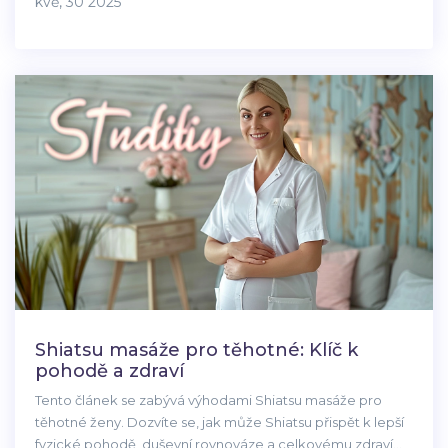
kvě, 30 2025
raději navštívit lékaře. Získáte užitečné tipy, co vše při
masáži v těhotenství sledovat. Celý text je psaný
jednoduše a srozumitelně pro každou nastávající
maminku.
Shiatsu masáže pro těhotné: Klíč k
pohodě a zdraví
Tento článek se zabývá výhodami Shiatsu masáže pro
těhotné ženy. Dozvíte se, jak může Shiatsu přispět k lepší
fyzické pohodě, duševní rovnováze a celkovému zdraví