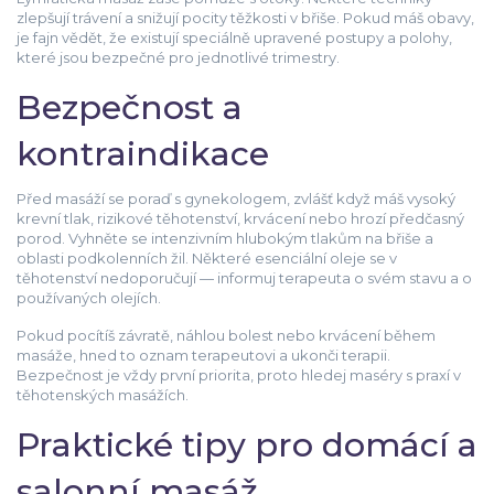
zlepšují trávení a snižují pocity těžkosti v břiše. Pokud máš obavy,
je fajn vědět, že existují speciálně upravené postupy a polohy,
které jsou bezpečné pro jednotlivé trimestry.
Bezpečnost a
kontraindikace
Před masáží se poraď s gynekologem, zvlášť když máš vysoký
krevní tlak, rizikové těhotenství, krvácení nebo hrozí předčasný
porod. Vyhněte se intenzivním hlubokým tlakům na břiše a
oblasti podkolenních žil. Některé esenciální oleje se v
těhotenství nedoporučují — informuj terapeuta o svém stavu a o
používaných olejích.
Pokud pocítíš závratě, náhlou bolest nebo krvácení během
masáže, hned to oznam terapeutovi a ukonči terapii.
Bezpečnost je vždy první priorita, proto hledej maséry s praxí v
těhotenských masážích.
Praktické tipy pro domácí a
salonní masáž