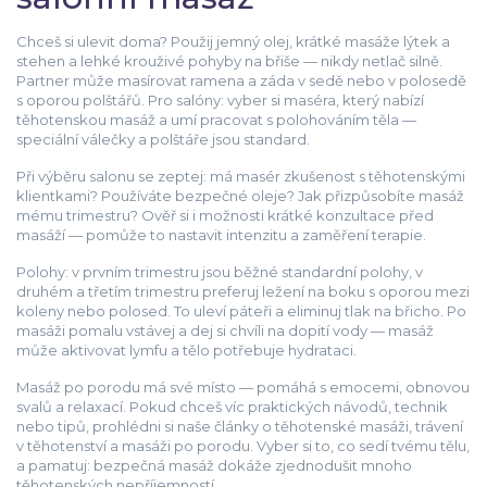
Chceš si ulevit doma? Použij jemný olej, krátké masáže lýtek a
stehen a lehké krouživé pohyby na břiše — nikdy netlač silně.
Partner může masírovat ramena a záda v sedě nebo v polosedě
s oporou polštářů. Pro salóny: vyber si maséra, který nabízí
těhotenskou masáž a umí pracovat s polohováním těla —
speciální válečky a polštáře jsou standard.
Při výběru salonu se zeptej: má masér zkušenost s těhotenskými
klientkami? Používáte bezpečné oleje? Jak přizpůsobíte masáž
mému trimestru? Ověř si i možnosti krátké konzultace před
masáží — pomůže to nastavit intenzitu a zaměření terapie.
Polohy: v prvním trimestru jsou běžné standardní polohy, v
druhém a třetím trimestru preferuj ležení na boku s oporou mezi
koleny nebo polosed. To uleví páteři a eliminuj tlak na břicho. Po
masáži pomalu vstávej a dej si chvíli na dopití vody — masáž
může aktivovat lymfu a tělo potřebuje hydrataci.
Masáž po porodu má své místo — pomáhá s emocemi, obnovou
svalů a relaxací. Pokud chceš víc praktických návodů, technik
nebo tipů, prohlédni si naše články o těhotenské masáži, trávení
v těhotenství a masáži po porodu. Vyber si to, co sedí tvému tělu,
a pamatuj: bezpečná masáž dokáže zjednodušit mnoho
těhotenských nepříjemností.