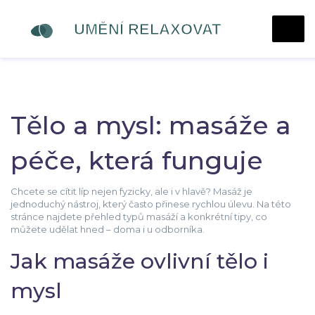
Tělo a mysl: masáže a
péče, která funguje
Chcete se cítit líp nejen fyzicky, ale i v hlavě? Masáž je
jednoduchý nástroj, který často přinese rychlou úlevu. Na této
stránce najdete přehled typů masáží a konkrétní tipy, co
můžete udělat hned – doma i u odborníka.
Jak masáže ovlivní tělo i
mysl