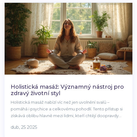
Holistická masáž: Významný nástroj pro
zdravý životní styl
Holistická masáž nabízí víc než jen uvolnění svalů –
pomáhá i psychice a celkovému pohodlí. Tento přístup si
získává oblibu hlavně mezi lidmi, kteří chtějí doopravdy
zlepšit své zdraví a život. V článku zjistíte, jak masáž
dub, 25 2025
funguje, proč podporuje rovnováhu těla a mysli i jakými
drobnými změnami můžete svůj každodenní život