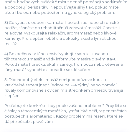
směru hodinových ručiček 5 minut denně pomáhají s nadýmáním
a podporují peristaltiku. Nepoužívejte silný tlak, pokud máte
akutní bolest nebo podezření na gynekologický problém.
3) Co vybrat u odborníka: máte-li bolest zad nebo chronické
potíže, sáhněte po rehabilitační či zdravotní masáži. Chcete-li
relaxovat, vyzkoušejte relaxační, aromamasáž nebo lávové
kameny. Pro zlepšení oběhu a pokožky zkuste lymfatickou
masáž.
4) Bezpečnost: v těhotenství vybírejte specializovanou
těhotenskou masáž a vždy informujte maséra o svém stavu.
Pokud máte horečku, akutní záněty, trombózu nebo otevřené
rány, masáž vynechte a poraďte se s lékařem.
5) Dlouhodobý efekt: masáž není jednorázové kouzlo.
Pravidelné sezení (např. jednou za 2–4 týdny) nebo domácí
rituály kombinované s cvičením a strečinkem přinesou trvalejší
zlepšení.
Potřebujete konkrétní tipy podle vašeho problému? Projděte si
články o těhotenských masážích, lymfatické péči, regeneračních
postupech a aromaterapii. Každý problém má řešení, které se
dá přizpůsobit právě vám.