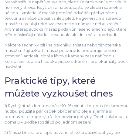
Masáž snižuje napětí ve svalech, zlepšuje prokrvení a ovlivňuje
hormony stresu. Když zmizí napětí, často se zlepší i spánek a
nálada. Lymfatická masáž pomáhá odvádět přebytečnou
tekutinu a může zlepšit vzhled pleti. Regenerační a zdravotní
masáže urychlují rekonvalescenci po námaze nebo zranění.
Aromaterapeutická masáž přidá vůni esenciálních olejů, které
přímo ovlivňují náladu – levandule uklidní, máta povzbudí.
Některé techniky cílí i na psychiku: shiatsu nebo těhotenská
masáž snižují úzkost, masáž po porodu podporuje emoční
zotavení. Anticelulitidní a lávové kameny zase nabídnou
kombinaci tepla a hluboké práce s tkáněmi pro okamžitý pocit
uvolnění.
Praktické tipy, které
můžete vyzkoušet dnes
1) Rychlý rituál doma: najděte 10–15 minut klidu, pustťe tlumenou
hudbu, použijte pár kapek oblíbeného oleje a jemně si
promasírujte trapézy a šíji kruhovými pohyby. Dech zhluboka a
pomalu – uvidíte rozdíl už po jednom sezení.
2) Masáž břicha pro lepší trávení: lehké krouživé pohyby po