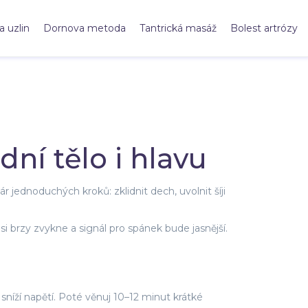
a uzlin
Dornova metoda
Tantrická masáž
Bolest artrózy
idní tělo i hlavu
 jednoduchých kroků: zklidnit dech, uvolnit šíji
o si brzy zvykne a signál pro spánek bude jasnější.
íží napětí. Poté věnuj 10–12 minut krátké