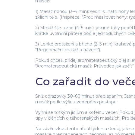
masáži.
1) Masáž nohou (3–4 min): sedni si, natři nohy
zklidní tělo. (Inspirace: "Proč masírovat nohy: ry
2) Masáž šíje a zad (4–5 min): jemné tahy podél
krátké uvolnění páteře podle jednoduchých cviků
3) Lehké protažení a břicho (2–3 min): kruhové 
"Regenerační masáž a trávení").
Pokud chceš, přidej aromaterapeutický olej s l
"Aromaterapeutická masáž: Průvodce jak začít" 
Co zařadit do več
Sniž obrazovky 30–60 minut před spaním. Jasné mo
masáž podle výše uvedeného postupu.
Vyhni se těžkým jídlům a kofeinu večer. Poku
tipy v článcích o těhotenských masážích. Pro dě
Na závěr: zkus tento rituál týden a sleduj, jak
masáže přes regenerační techniky až po speciáln