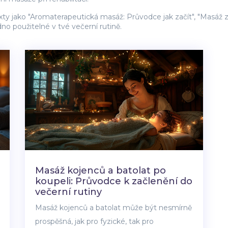
exty jako "Aromaterapeutická masáž: Průvodce jak začít", "Masáž 
no použitelné v tvé večerní rutině.
Masáž kojenců a batolat po
koupeli: Průvodce k začlenění do
večerní rutiny
Masáž kojenců a batolat může být nesmírně
prospěšná, jak pro fyzické, tak pro