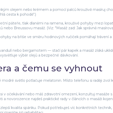
 lehkým olejem nebo krémem a pomocí palců krouživě masíruj chod
chlá cesta k pohodě".)
 krční páteře, tlak dlaněmi na ramena, krouživé pohyby mezi lopat
 nebo Breussovu masáž. (Viz: "Masáž zad: Jak správně masírovat z
pohyby na břiše ve směru hodinových ručiček pomáhají trávení a n
evandulí nebo bergamotem — stačí pár kapek a masáž získá uklidň
vysvětluje výběr olejů a bezpečné dávkování.
era a čemu se vyhnout
dré světlo potlačuje melatonin. Místo telefonu si raději zvol kli
d jsi v očekávání nebo máš zdravotní omezení, konzultuj masáž
ti a novorozence najdeš praktické rady v článcích o masáži kojen
 se zlepší kvalita spánku. Pokud potřebuješ víc konkrétních techn
í masáže při rehabilitaci.