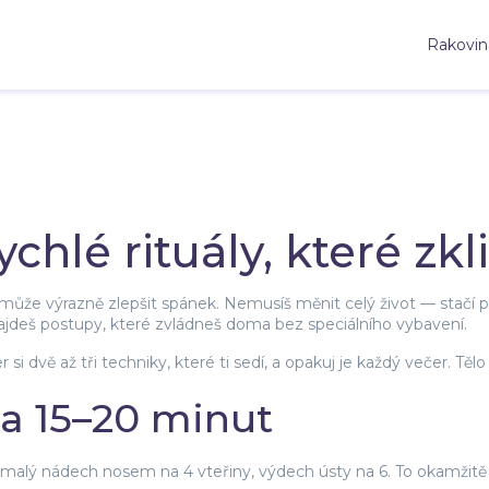
Rakovin
ychlé rituály, které zkl
může výrazně zlepšit spánek. Nemusíš měnit celý život — stačí pár
 najdeš postupy, které zvládneš doma bez speciálního vybavení.
r si dvě až tři techniky, které ti sedí, a opakuj je každý večer. Těl
a 15–20 minut
alý nádech nosem na 4 vteřiny, výdech ústy na 6. To okamžitě sn