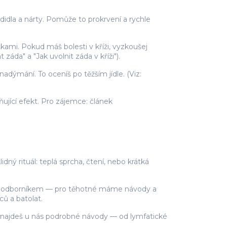
idla a nárty. Pomůže to prokrvení a rychle
kami. Pokud máš bolesti v kříži, vyzkoušej
áda" a "Jak uvolnit záda v kříži").
adýmání. To oceníš po těžším jídle. (Viz:
ující efekt. Pro zájemce: článek
dný rituál: teplá sprcha, čtení, nebo krátká
e s odborníkem — pro těhotné máme návody a
ců a batolat.
ik, najdeš u nás podrobné návody — od lymfatické