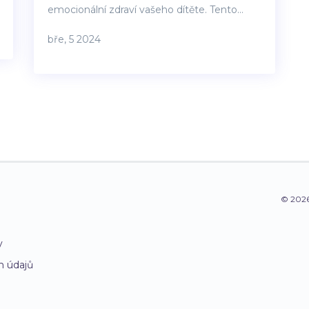
emocionální zdraví vašeho dítěte. Tento
článek nabízí podrobný průvodce, jak
bře, 5 2024
začlenit masáž do večerní rutiny po koupeli.
Zjistíte, jaké jsou přínosy, potřebné
pomůcky, techniky masáže, tipy ke zlepšení
zážitku a radu pro vytvoření příjemné rutiny.
Cílem je poskytnout užitečné informace a
návody, které vám pomohou zvýšit pohodu
a blízkost s vaším dítětem.
© 2026
y
h údajů