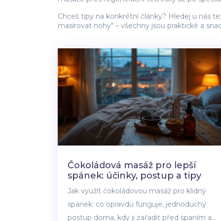
Chceš tipy na konkrétní články? Hledej u nás t
masírovat nohy" – všechny jsou praktické a snad
Čokoládová masáž pro lepší
spánek: účinky, postup a tipy
Jak využít čokoládovou masáž pro klidný
spánek: co opravdu funguje, jednoduchý
postup doma, kdy ji zařadit před spaním a