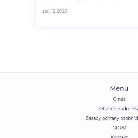
na co si dát pozor.
zář, 12 2025
Menu
O nás
Obecné podmínk
Zásady ochrany osobníc
GDPR
Kontakt