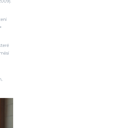
2009).
zení
×
které
směsí
m,