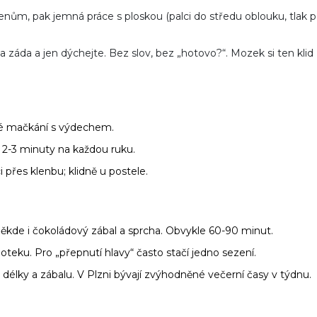
enům, pak jemná práce s ploskou (palci do středu oblouku, tlak p
na záda a jen dýchejte. Bez slov, bez „hotovo?“. Mozek si ten klid
alé mačkání s výdechem.
; 2-3 minuty na každou ruku.
 přes klenbu; klidně u postele.
někde i čokoládový zábal a sprcha. Obvykle 60-90 minut.
 doteku. Pro „přepnutí hlavy“ často stačí jedno sezení.
délky a zábalu. V Plzni bývají zvýhodněné večerní časy v týdnu.