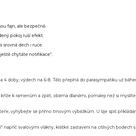
sou fajn, ale bezpečně.
ený pokoj ruší efekt.
 srovná dech i ruce.
ještě chytáte notifikace“.
 na 4 doby, výdech na 6-8. Tělo přepíná do parasympatiku už běh
 kříže k ramenům a zpět, oběma dlaněmi, pomaleji než si myslíte 
áteře, vyhýbejte se přímo trnovým výběžkům. U šíje spíš přikládán
 napříč svalovými vlákny, krátké zastavení na citlivých bodech s