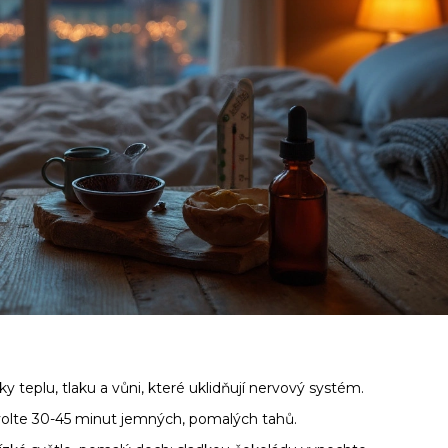
y teplu, tlaku a vůni, které uklidňují nervový systém.
zvolte 30-45 minut jemných, pomalých tahů.