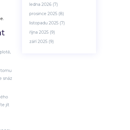
ledna 2026
(7)
prosince 2025
(8)
e.
listopadu 2025
(7)
at
října 2025
(9)
září 2025
(9)
plotě,
é tomu
se snáz
ivého
e jít