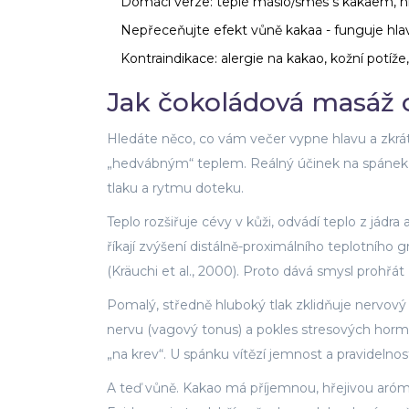
Domácí verze: teplé máslo/směs s kakaem, ní
Nepřeceňujte efekt vůně kakaa - funguje hlav
Kontraindikace: alergie na kakao, kožní potíž
Jak čokoládová masáž o
Hledáte něco, co vám večer vypne hlavu a zkrá
„hedvábným“ teplem. Reálný účinek na spánek ne
tlaku a rytmu doteku.
Teplo rozšiřuje cévy v kůži, odvádí teplo z jád
říkají zvýšení distálně-proximálního teplotního 
(Kräuchi et al., 2000). Proto dává smysl prohř
Pomalý, středně hluboký tlak zklidňuje nervový 
nervu (vagový tonus) a pokles stresových hormo
„na krev“. U spánku vítězí jemnost a pravidelnos
A teď vůně. Kakao má příjemnou, hřejivou aró