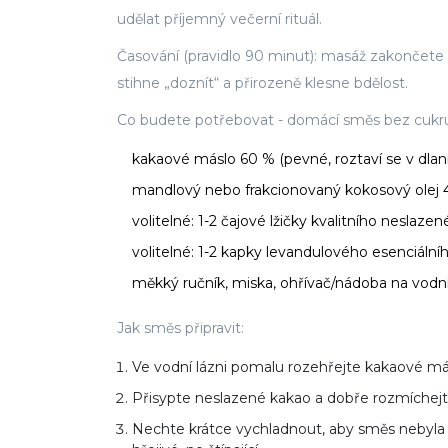
udělat příjemný večerní rituál.
Časování (pravidlo 90 minut): masáž zakončete i
stihne „doznít“ a přirozeně klesne bdělost.
Co budete potřebovat - domácí směs bez cukr
kakaové máslo 60 % (pevné, roztaví se v dlaní
mandlový nebo frakcionovaný kokosový olej 40
volitelné: 1-2 čajové lžičky kvalitního nesla
volitelné: 1-2 kapky levandulového esenciální
měkký ručník, miska, ohřívač/nádoba na vodní
Jak směs připravit:
Ve vodní lázni pomalu rozehřejte kakaové másl
Přisypte neslazené kakao a dobře rozmíchejt
Nechte krátce vychladnout, aby směs nebyla žh