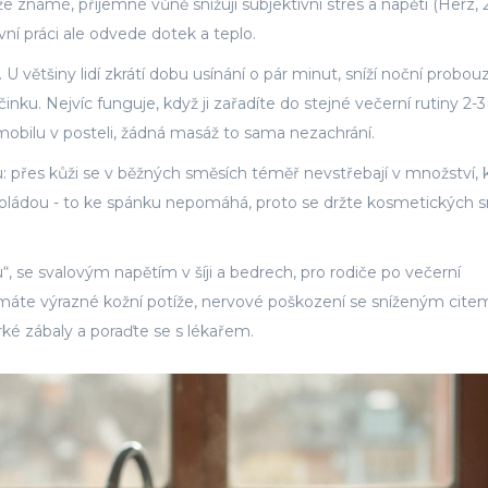
 že známé, příjemné vůně snižují subjektivní stres a napětí (Herz, 
ní práci ale odvede dotek a teplo.
 U většiny lidí zkrátí dobu usínání o pár minut, sníží noční probou
ku. Nejvíc funguje, když ji zařadíte do stejné večerní rutiny 2-3
mobilu v posteli, žádná masáž to sama nezachrání.
 přes kůži se v běžných směsích téměř nevstřebají v množství, 
okoládou - to ke spánku nepomáhá, proto se držte kosmetických 
“, se svalovým napětím v šíji a bedrech, pro rodiče po večerní
 máte výrazné kožní potíže, nervové poškození se sníženým cite
rké zábaly a poraďte se s lékařem.