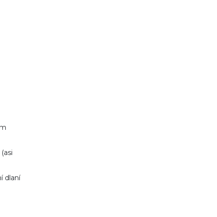
em
(asi
í dlaní