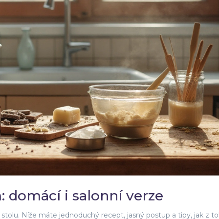
 domácí i salonní verze
stolu. Níže máte jednoduchý recept, jasný postup a tipy, jak z t