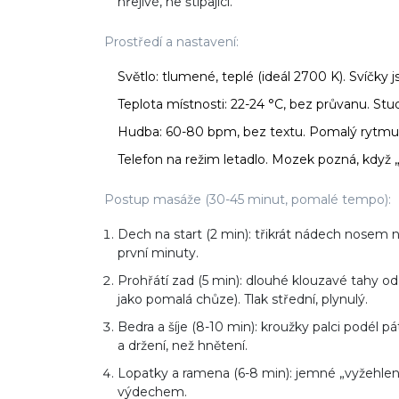
hřejivé, ne štípající.
Prostředí a nastavení:
Světlo: tlumené, teplé (ideál 2700 K). Svíčky j
Teplota místnosti: 22-24 °C, bez průvanu. Stud
Hudba: 60-80 bpm, bez textu. Pomalý rytmus
Telefon na režim letadlo. Mozek pozná, když „
Postup masáže (30-45 minut, pomalé tempo):
Dech na start (2 min): třikrát nádech nosem
první minuty.
Prohřátí zad (5 min): dlouhé klouzavé tahy od
jako pomalá chůze). Tlak střední, plynulý.
Bedra a šíje (8-10 min): kroužky palci podél p
a držení, než hnětení.
Lopatky a ramena (6-8 min): jemné „vyžehlení“
výdechem.