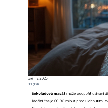
zář, 12 2025
TL;DR
čokoládová masáž
může podpořit usínání dík
Ideální čas je 60-90 minut před ulehnutím; 