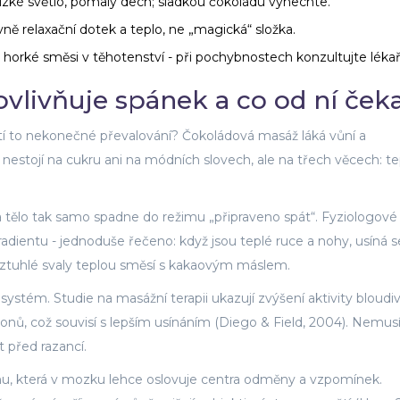
zké světlo, pomalý dech; sladkou čokoládu vynechte.
ně relaxační dotek a teplo, ne „magická“ složka.
e, horké směsi v těhotenství - při pochybnostech konzultujte lékař
vlivňuje spánek a co od ní ček
tí to nekonečné převalování? Čokoládová masáž láká vůní a
stojí na cukru ani na módních slovech, ale na třech věcech: te
ra a tělo tak samo spadne do režimu „připraveno spát“. Fyziologov
gradientu - jednoduše řečeno: když jsou teplé ruce a nohy, usíná 
át ztuhlé svaly teplou směsí s kakaovým máslem.
systém. Studie na masážní terapii ukazují zvýšení aktivity bloud
nů, což souvisí s lepším usínáním (Diego & Field, 2004). Nemusít
t před razancí.
mu, která v mozku lehce oslovuje centra odměny a vzpomínek.