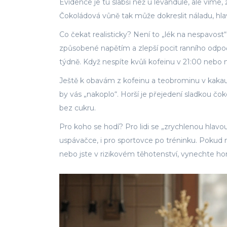
Evidence je tu slabší než u levandule, ale víme,
Čokoládová vůně tak může dokreslit náladu, hlav
Co čekat realisticky? Není to „lék na nespavost“.
způsobené napětím a zlepší pocit ranního odpočin
týdně. Když nespíte kvůli kofeinu v 21:00 nebo 
Ještě k obavám z kofeinu a teobrominu v kakau:
by vás „nakoplo“. Horší je přejedení sladkou č
bez cukru.
Pro koho se hodí? Pro lidi se „zrychlenou hlavou
uspávačce, i pro sportovce po tréninku. Pokud
nebo jste v rizikovém těhotenství, vynechte ho