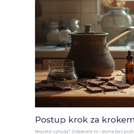
Postup krok za krokem:
Největší výhoda? Zvládnete to i doma bez profi 