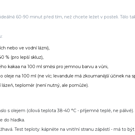
deálně 60-90 minut před tím, než chcete ležet v posteli. Tělo ta
u:
ch nebo ve vodní lázni),
 % (pro lepší skluz),
zeného kakaa na 100 ml směsi pro jemnou barvu a vůni,
ho oleje na 100 ml (ne víc; levandule má zkoumanější účinek na s
 lázeň, teploměr (není nutný, ale pomůže).
o s olejem (cílová teplota 38-40 °C - příjemně teplé, ne pálivé).
e do hladka.
avá. Test teploty: kápněte na vnitřní stranu zápěstí - má to být