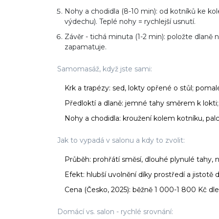
Nohy a chodidla (8-10 min): od kotníků ke kol
výdechu). Teplé nohy = rychlejší usnutí.
Závěr - tichá minuta (1-2 min): položte dlaně 
zapamatuje.
Samomasáž, když jste sami:
Krk a trapézy: sed, lokty opřené o stůl; pom
Předloktí a dlaně: jemné tahy směrem k lokti
Nohy a chodidla: kroužení kolem kotníku, palci
Jak to vypadá v salonu a kdy to zvolit:
Průběh: prohřátí směsí, dlouhé plynulé tahy, 
Efekt: hlubší uvolnění díky prostředí a jistotě
Cena (Česko, 2025): běžně 1 000-1 800 Kč dle 
Domácí vs. salon - rychlé srovnání: