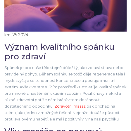
led, 25 2024
Význam kvalitního spánku
pro zdraví
Spánek je pro naše tělo stejně důležitý jako zdravá strava nebo
pravidelný pohyb. Během spánku se totiž děje regenerace těla i
mysli, zvyšuje se schopnost koncentrace a posiluje imunitní
systém. Avšak ve stresujícím prostředí 21. století je kvalitní spánek
pro mnohé z nás téměř luxusním zbožím. Pocit únavy, neklid a
různé zdravotní potíže nám brání v tom dosáhnout
dostatečného odpočinku.
Zdravotní masáž
pak přichází na
scénu jako jedno z možných řešení. Nejenže dokáže působit
proti svalovému napětí, ale má i pozitivní vliv na naši psychiku.