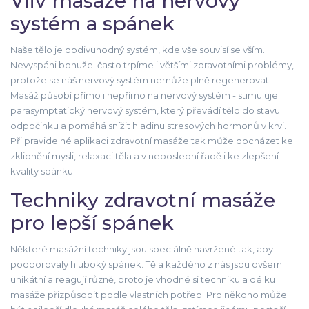
Vliv masáže na nervový
systém a spánek
Naše tělo je obdivuhodný systém, kde vše souvisí se vším.
Nevyspáni bohužel často trpíme i většími zdravotními problémy,
protože se náš nervový systém nemůže plně regenerovat.
Masáž působí přímo i nepřímo na nervový systém - stimuluje
parasymptatický nervový systém, který převádí tělo do stavu
odpočinku a pomáhá snížit hladinu stresových hormonů v krvi.
Při pravidelné aplikaci zdravotní masáže tak může docházet ke
zklidnění mysli, relaxaci těla a v neposlední řadě i ke zlepšení
kvality spánku.
Techniky zdravotní masáže
pro lepší spánek
Některé masážní techniky jsou speciálně navržené tak, aby
podporovaly hluboký spánek. Těla každého z nás jsou ovšem
unikátní a reagují různě, proto je vhodné si techniku a délku
masáže přizpůsobit podle vlastních potřeb. Pro někoho může