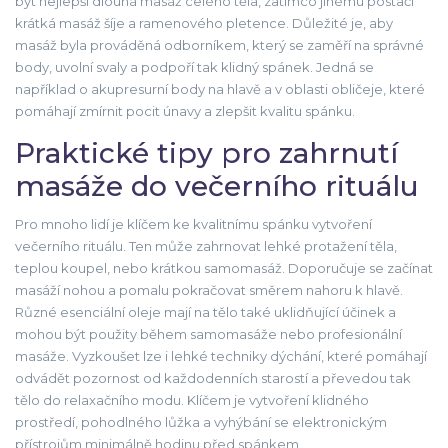
být nejlepší dlouhá masáž celého těla, zatímco jinému postačí
krátká masáž šíje a ramenového pletence. Důležité je, aby
masáž byla prováděná odborníkem, který se zaměří na správné
body, uvolní svaly a podpoří tak klidný spánek. Jedná se
například o akupresurní body na hlavě a v oblasti obličeje, které
pomáhají zmírnit pocit únavy a zlepšit kvalitu spánku.
Praktické tipy pro zahrnutí
masáže do večerního rituálu
Pro mnoho lidí je klíčem ke kvalitnímu spánku vytvoření
večerního rituálu. Ten může zahrnovat lehké protažení těla,
teplou koupel, nebo krátkou samomasáž. Doporučuje se začínat
masáží nohou a pomalu pokračovat směrem nahoru k hlavě.
Různé esenciální oleje mají na tělo také uklidňující účinek a
mohou být použity během samomasáže nebo profesionální
masáže. Vyzkoušet lze i lehké techniky dýchání, které pomáhají
odvádět pozornost od každodenních starostí a převedou tak
tělo do relaxačního modu. Klíčem je vytvoření klidného
prostředí, pohodlného lůžka a vyhýbání se elektronickým
přístrojům minimálně hodinu před spánkem.