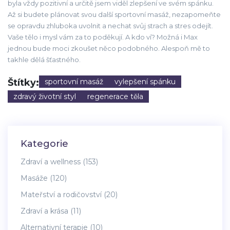
byla vždy pozitivní a určitě jsem viděl zlepšení ve svém spánku.
Až si budete plánovat svou další sportovní masáž, nezapomeňte
se opravdu zhluboka uvolnit a nechat svůj strach a stres odejít.
Vaše tělo i mysl vám za to poděkují. A kdo ví? Možná i Max
jednou bude moci zkoušet něco podobného. Alespoň mě to
takhle dělá šťastného.
Štítky:
sportovní masáž
vylepšení spánku
zdravý životní styl
regenerace těla
Kategorie
Zdraví a wellness
(153)
Masáže
(120)
Mateřství a rodičovství
(20)
Zdraví a krása
(11)
Alternativní terapie
(10)