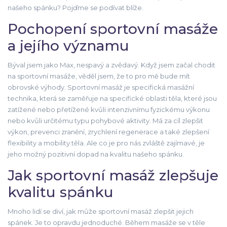
našeho spánku? Pojďme se podívat blíže.
Pochopení sportovní masáže
a jejího významu
Býval jsem jako Max, nespavý a zvědavý. Když jsem začal chodit
na sportovní masáže, věděl jsem, že to pro mě bude mít
obrovské výhody. Sportovní masáž je specifická masážní
technika, která se zaměřuje na specifické oblasti těla, které jsou
zatížené nebo přetížené kvůli intenzivnímu fyzickému výkonu
nebo kvůli určitému typu pohybové aktivity. Má za cíl zlepšit
výkon, prevenci zranění, zrychlení regenerace a také zlepšení
flexibility a mobility těla. Ale co je pro nás zvláště zajímavé, je
jeho možný pozitivní dopad na kvalitu našeho spánku.
Jak sportovní masáž zlepšuje
kvalitu spánku
Mnoho lidí se diví, jak může sportovní masáž zlepšit jejich
spánek. Je to opravdu jednoduché. Během masáže se v těle