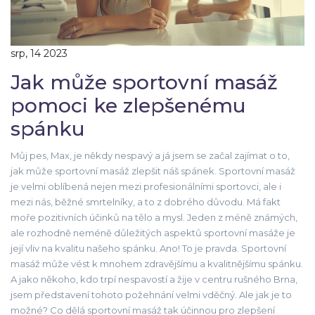
srp, 14 2023
Jak může sportovní masáž
pomoci ke zlepšenému
spánku
Můj pes, Max, je někdy nespavý a já jsem se začal zajímat o to,
jak může sportovní masáž zlepšit náš spánek. Sportovní masáž
je velmi oblíbená nejen mezi profesionálními sportovci, ale i
mezi nás, běžné smrtelníky, a to z dobrého důvodu. Má fakt
moře pozitivních účinků na tělo a mysl. Jeden z méně známých,
ale rozhodně neméně důležitých aspektů sportovní masáže je
její vliv na kvalitu našeho spánku. Ano! To je pravda. Sportovní
masáž může vést k mnohem zdravějšímu a kvalitnějšímu spánku.
A jako někoho, kdo trpí nespavostí a žije v centru rušného Brna,
jsem představení tohoto požehnání velmi vděčný. Ale jak je to
možné? Co dělá sportovní masáž tak účinnou pro zlepšení