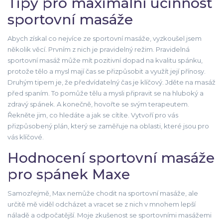
Tipy pro maximální účinnost
sportovní masáže
Abych získal co nejvíce ze sportovní masáže, vyzkoušel jsem
několik věcí. Prvním z nich je pravidelný režim. Pravidelná
sportovní masáž může mít pozitivní dopad na kvalitu spánku,
protože tělo a mysl mají čas se přizpůsobit a využít její přínosy.
Druhým tipem je, že předvídatelný čas je klíčový. Jděte na masáž
před spaním. To pomůže tělu a mysli připravit se na hluboký a
zdravý spánek. A konečně, hovořte se svým terapeutem.
Řekněte jim, co hledáte a jak se cítíte. Vytvoří pro vás
přizpůsobený plán, který se zaměřuje na oblasti, které jsou pro
vás klíčové.
Hodnocení sportovní masáže
pro spánek Maxe
Samozřejmě, Max nemůže chodit na sportovní masáže, ale
určitě mě viděl odcházet a vracet se z nich v mnohem lepší
náladě a odpočatější. Moje zkušenost se sportovními masážemi