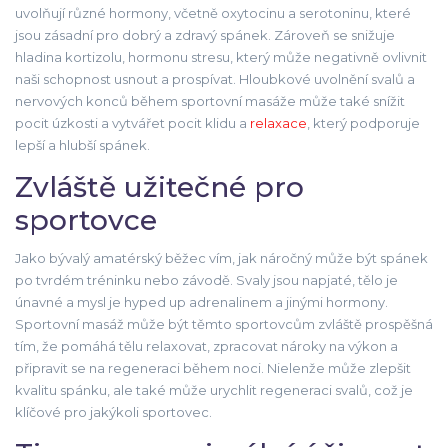
uvolňují různé hormony, včetně oxytocinu a serotoninu, které
jsou zásadní pro dobrý a zdravý spánek. Zároveň se snižuje
hladina kortizolu, hormonu stresu, který může negativně ovlivnit
naši schopnost usnout a prospívat. Hloubkové uvolnění svalů a
nervových konců během sportovní masáže může také snížit
pocit úzkosti a vytvářet pocit klidu a
relaxace
, který podporuje
lepší a hlubší spánek.
Zvláště užitečné pro
sportovce
Jako bývalý amatérský běžec vím, jak náročný může být spánek
po tvrdém tréninku nebo závodě. Svaly jsou napjaté, tělo je
únavné a mysl je hyped up adrenalinem a jinými hormony.
Sportovní masáž může být těmto sportovcům zvláště prospěšná
tím, že pomáhá tělu relaxovat, zpracovat nároky na výkon a
připravit se na regeneraci během noci. Nielenže může zlepšit
kvalitu spánku, ale také může urychlit regeneraci svalů, což je
klíčové pro jakýkoli sportovec.