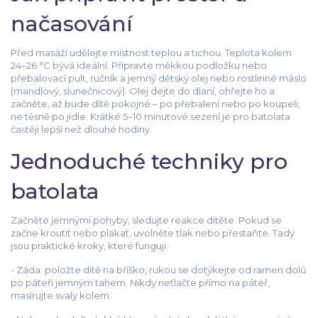
načasování
Před masáží udělejte místnost teplou a tichou. Teplota kolem
24–26 °C bývá ideální. Připravte měkkou podložku nebo
přebalovací pult, ručník a jemný dětský olej nebo rostlinné máslo
(mandlový, slunečnicový). Olej dejte do dlaní, ohřejte ho a
začněte, až bude dítě pokojné – po přebalení nebo po koupeli,
ne těsně po jídle. Krátké 5–10 minutové sezení je pro batolata
častěji lepší než dlouhé hodiny.
Jednoduché techniky pro
batolata
Začněte jemnými pohyby, sledujte reakce dítěte. Pokud se
začne kroutit nebo plakat, uvolněte tlak nebo přestaňte. Tady
jsou praktické kroky, které fungují:
- Záda: položte dítě na bříško, rukou se dotýkejte od ramen dolů
po páteři jemným tahem. Nikdy netlačte přímo na páteř,
masírujte svaly kolem.