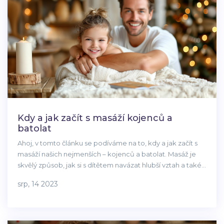
Kdy a jak začít s masáží kojenců a
batolat
Ahoj, v tomto článku se podíváme na to, kdy a jak začít s
masáží našich nejmenších – kojenců a batolat. Masáž je
skvělý způsob, jak si s dítětem navázat hlubší vztah a také
mu pomoci v jeho fyzickém rozvoji. Podělím se s vámi o
srp, 14 2023
osvědčené techniky a tipy, jak na masáž správně. Sledujte
můj blog a objevte, jak může být masáž prospěšná pro
vaše dítě.