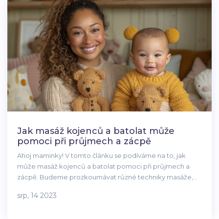
Jak masáž kojenců a batolat může
pomoci při průjmech a zácpě
Ahoj maminky! V tomto článku se podíváme na to, jak
může masáž kojenců a batolat pomoci při průjmech a
zácpě. Budeme prozkoumávat různé techniky masáže,
které mohou účinně zmírnit nepohodlí těchto zdravotních
srp, 14 2023
problémů. Věřte mi, že řádně provedená masáž může
dělat divy! Připojte se ke mně a vydejme se společně na