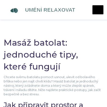
Masáž batolat:
jednoduché tipy,
které fungují
Chcete svému batolatu pomoct usnout, ulevit od bolavého
bříška nebo jen najít chvíli klidu? Masáž batolat je jednoduchý
nástroj, který zvládnete doma a který může zlepšit spánek,
trávení i náladu dítěte. Níže najdete praktické postupy, jak začít
bezpečně a bez stresu.
Jak připravit prostor a