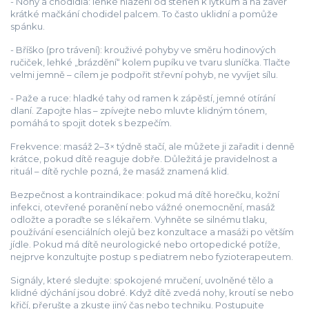
- Nohy a chodidla: lehké hlazení od stehen k lýtkům a na závěr
krátké mačkání chodidel palcem. To často uklidní a pomůže
spánku.
- Bříško (pro trávení): krouživé pohyby ve směru hodinových
ručiček, lehké „brázdění“ kolem pupíku ve tvaru sluníčka. Tlačte
velmi jemně – cílem je podpořit střevní pohyb, ne vyvíjet sílu.
- Paže a ruce: hladké tahy od ramen k zápěstí, jemné otírání
dlaní. Zapojte hlas – zpívejte nebo mluvte klidným tónem,
pomáhá to spojit dotek s bezpečím.
Frekvence: masáž 2–3× týdně stačí, ale můžete ji zařadit i denně
krátce, pokud dítě reaguje dobře. Důležitá je pravidelnost a
rituál – dítě rychle pozná, že masáž znamená klid.
Bezpečnost a kontraindikace: pokud má dítě horečku, kožní
infekci, otevřené poranění nebo vážné onemocnění, masáž
odložte a poraďte se s lékařem. Vyhněte se silnému tlaku,
používání esenciálních olejů bez konzultace a masáži po větším
jídle. Pokud má dítě neurologické nebo ortopedické potíže,
nejprve konzultujte postup s pediatrem nebo fyzioterapeutem.
Signály, které sledujte: spokojené mručení, uvolněné tělo a
klidné dýchání jsou dobré. Když dítě zvedá nohy, kroutí se nebo
křičí, přerušte a zkuste jiný čas nebo techniku. Postupujte