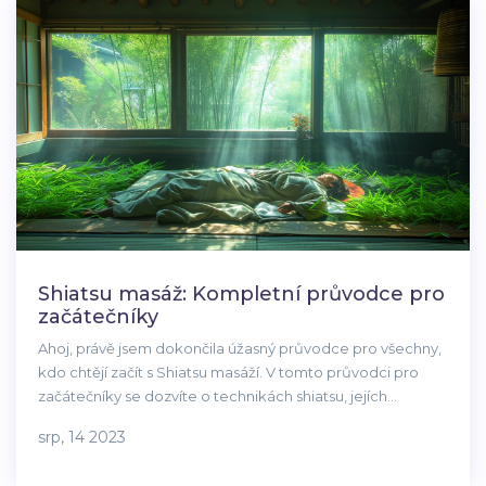
se vypořádat se stresem.
Shiatsu masáž: Kompletní průvodce pro
začátečníky
Ahoj, právě jsem dokončila úžasný průvodce pro všechny,
kdo chtějí začít s Shiatsu masáží. V tomto průvodci pro
začátečníky se dozvíte o technikách shiatsu, jejích
výhodách a jak ji můžete aplikovat ve svém životě. Navíc
srp, 14 2023
jsem pro vás připravila tipy, jak vybrat správný kurz a jak
masáž provádět správně. Přijďte a objevte svět shiatsu s