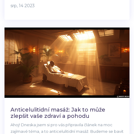
které mohou účinně zmírnit nepohodlí těchto zdravotních
srp, 14 2023
problémů. Věřte mi, že řádně provedená masáž může
dělat divy! Připojte se ke mně a vydejme se společně na
tuto cestu objevování.
Anticelulitidní masáž: Jak to může
zlepšit vaše zdraví a pohodu
Ahoj! Dneska jsem si pro vás připravila článek na moc
zajímavé téma, a to anticelulitidní masáž. Budeme se bavit