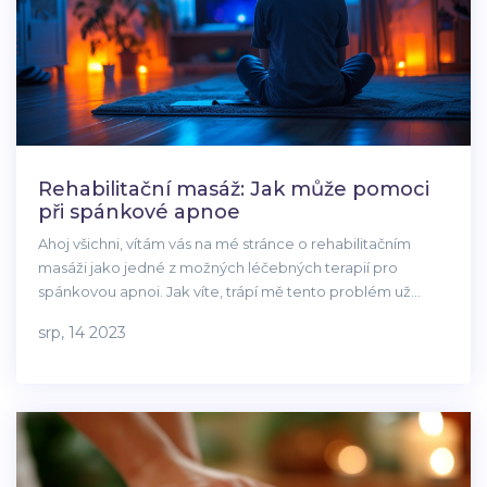
Rehabilitační masáž: Jak může pomoci
při spánkové apnoe
Ahoj všichni, vítám vás na mé stránce o rehabilitačním
masáži jako jedné z možných léčebných terapií pro
spánkovou apnoi. Jak víte, trápí mě tento problém už
nějaký čas a hledám různé způsoby, jak se s ním
srp, 14 2023
vypořádat. Mým cílem je sdílet vše, co se dozvím o této
specifické terapii, jak mi pomohla a jak by mohla pomoci i
vám. Připojte se ke mně na této zajímavé cestě do světa
rehabilitačních masáží.