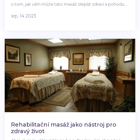
o tom, jak vám může tato masáž zlepšit zdraví a pohodu.
Věděli jste, že si svou pokožku můžete vylepšit a zároveň
srp, 14 2023
se cítit lépe? Pokud máte zájem dozvědět se víc, zůstaňte
se mnou a přečtěte si celý článek. Těším se na vás!
Rehabilitační masáž jako nástroj pro
zdravý život