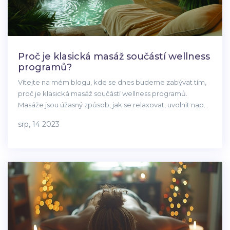
Proč je klasická masáž součástí wellness
programů?
Vítejte na mém blogu, kde se dnes budeme zabývat tím,
proč je klasická masáž součástí wellness programů.
Masáže jsou úžasný způsob, jak se relaxovat, uvolnit napětí
a zlepšit své zdraví. Dnes pro vás mám pár důvodů, proč
srp, 14 2023
byste měli zařadit klasickou masáž do svého wellness
režimu. Podíváme se na její zdravotní přínosy a zjistíme,
proč je tak oblíbená. Připravte se na poznání výhod, které
s sebou nese klasická masáž!