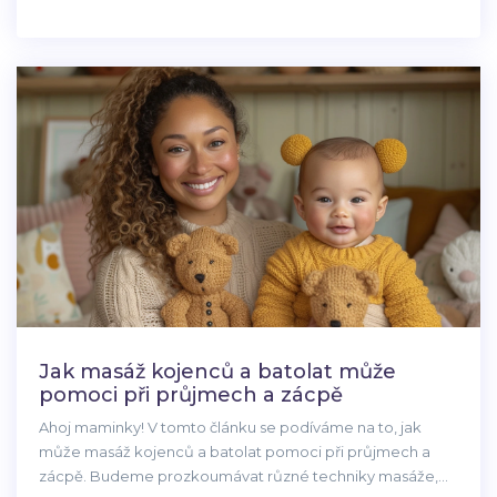
těla. V tuto chvíli si možná říkáte, že je to jen další trend,
ale věřte mi, ájurvédská masáž má skutečné přínosy. Dejte
šanci tomuto rannímu rituálu a uvidíte rozdíl.
Jak masáž kojenců a batolat může
pomoci při průjmech a zácpě
Ahoj maminky! V tomto článku se podíváme na to, jak
může masáž kojenců a batolat pomoci při průjmech a
zácpě. Budeme prozkoumávat různé techniky masáže,